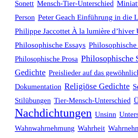
Sonett
Mensch-Tier-Unterschied
Miniat
Person
Peter Geach Einführung in die 
Philippe Jaccottet À la lumière dʼhiver
Philosophische
Philosophische Essays
Philosophische
Philosophische Prosa
Gedichte
Preislieder auf das gewöhnli
Religiöse Gedichte
Dokumentation
S
Stilübungen
Tier-Mensch-Unterschied
Ü
Nachdichtungen
Unsinn
Unter
Wahnwahrnehmung
Wahrheit
Wahrneh