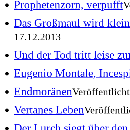
Prophetenzorn, verpufft
V
Das Großmaul wird klein
17.12.2013
Und der Tod tritt leise z
Eugenio Montale, Incesp
Endmoränen
Veröffentlich
Vertanes Leben
Veröffentl
Der Lurch siegt über den