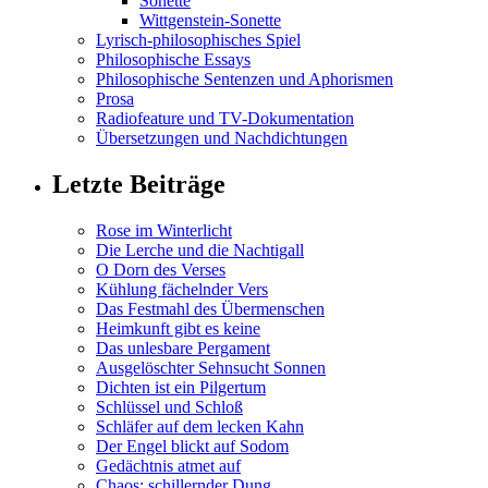
Sonette
Wittgenstein-Sonette
Lyrisch-philosophisches Spiel
Philosophische Essays
Philosophische Sentenzen und Aphorismen
Prosa
Radiofeature und TV-Dokumentation
Übersetzungen und Nachdichtungen
Letzte Beiträge
Rose im Winterlicht
Die Lerche und die Nachtigall
O Dorn des Verses
Kühlung fächelnder Vers
Das Festmahl des Übermenschen
Heimkunft gibt es keine
Das unlesbare Pergament
Ausgelöschter Sehnsucht Sonnen
Dichten ist ein Pilgertum
Schlüssel und Schloß
Schläfer auf dem lecken Kahn
Der Engel blickt auf Sodom
Gedächtnis atmet auf
Chaos: schillernder Dung