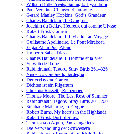
William Butler Yeats, Sailing to Byzantium
Paul Verlaine, Chanson d’automne
Gerard Manley Hopkins, Godʼs Grandeur
Charles Baudelaire, Le Guignon
Joachim du Bellay, Heureux qui comme Ulysse
Robert Frost, Come in
Charles Baudelaire, L’Invitation au Voyage
Guillaume Apollinaire, Le Pont Mirabeau
Edgar Allan Poe, Alone
Umberto Saba, Trieste
Charles Baudelaire, L’Homme et la Mer
Verwitterte Ikone
Rabindranath Tagore, Stray Birds 261–326
Vincenzo Cardarelli, Sardegna
Der verlassene Garten
Dichten ist ein Pilgertum
Christina Rossetti, Remember
Thomas Moore, The Last Rose of Summer
Rabindranath Tagore, Stray Birds 201–260
Stéphane Mallarmé, Le Cygne
Robert Burns, My heart’s in the Highlands
Robert Frost, Dust of Snow
Thomas von Aquin, Panis angelicus
Die Verwandlung der Schwestern
Rabinadranath Tagore, Stray Birds 1–20