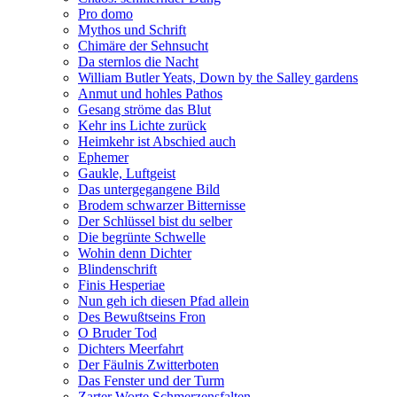
Pro domo
Mythos und Schrift
Chimäre der Sehnsucht
Da sternlos die Nacht
William Butler Yeats, Down by the Salley gardens
Anmut und hohles Pathos
Gesang ströme das Blut
Kehr ins Lichte zurück
Heimkehr ist Abschied auch
Ephemer
Gaukle, Luftgeist
Das untergegangene Bild
Brodem schwarzer Bitternisse
Der Schlüssel bist du selber
Die begrünte Schwelle
Wohin denn Dichter
Blindenschrift
Finis Hesperiae
Nun geh ich diesen Pfad allein
Des Bewußtseins Fron
O Bruder Tod
Dichters Meerfahrt
Der Fäulnis Zwitterboten
Das Fenster und der Turm
Zarter Worte Schmerzensfalten