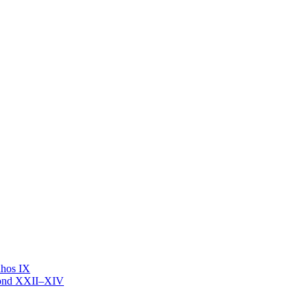
nhos IX
mond XXII–XIV