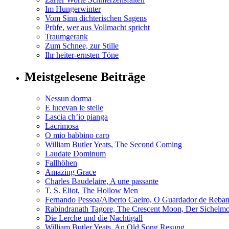
Im Hungerwinter
Vom Sinn dichterischen Sagens
Prüfe, wer aus Vollmacht spricht
Traumgerank
Zum Schnee, zur Stille
Ihr heiter-ernsten Töne
Meistgelesene Beiträge
Nessun dorma
E lucevan le stelle
Lascia ch’io pianga
Lacrimosa
O mio babbino caro
William Butler Yeats, The Second Coming
Laudate Dominum
Fallhöhen
Amazing Grace
Charles Baudelaire, A une passante
T. S. Eliot, The Hollow Men
Fernando Pessoa/Alberto Caeiro, O Guardador de Reba
Rabindranath Tagore, The Crescent Moon, Der Sichel
Die Lerche und die Nachtigall
William Butler Yeats, An Old Song Resung