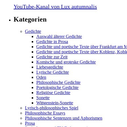
YouTube-Kanal von Lux autumnalis
Kategorien
Gedichte
Auswahl älterer Gedichte
Gedichte in Prosa
Gedichte und poetische Texte über Frankfurt am 
Gedichte und poetische Texte über Koblenz, Koble
Gedichte zur Zeit
Komische und groteske Gedichte
Liebesgedichte
Lyrische Gedichte
Oden
Philosophische Gedichte
Poetologische Gedichte
Religiöse Gedichte
Sonette
Wittgenstein-Sonette
Lyrisch-philosophisches Spiel
Philosophische Essays
Philosophische Sentenzen und Aphorismen
Prosa