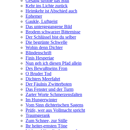
Gesang ströme das Blut
Kehr ins Lichte zurück
Heimkehr ist Abschied auch
Ephemer
Gaukle, Luftgeist
Das untergegangene Bild
Brodem schwarzer Bitternisse
Der Schlüssel bist du selber
Die begrünte Schwelle
Wohin denn Dichter
Blindenschrift
Finis Hesperiae
Nun geh ich diesen Pfad allein
Des Bewußtseins Fron
O Bruder Tod
Dichters Meerfahrt
Der Fäulnis Zwitterboten
Das Fenster und der Turm
Zarter Worte Schmerzensfalten
Im Hungerwinter
Vom Sinn dichterischen Sagens
Prüfe, wer aus Vollmacht spricht
Traumgerank
Zum Schnee, zur Stille
Ihr heiter-ernsten Töne