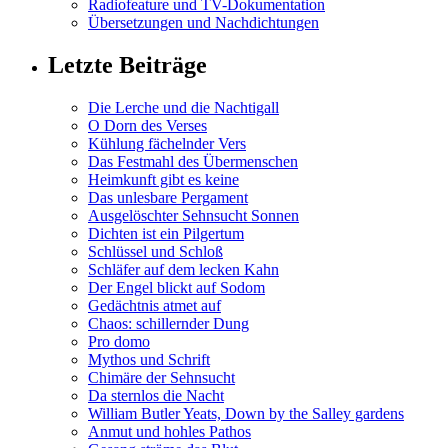
Radiofeature und TV-Dokumentation
Übersetzungen und Nachdichtungen
Letzte Beiträge
Die Lerche und die Nachtigall
O Dorn des Verses
Kühlung fächelnder Vers
Das Festmahl des Übermenschen
Heimkunft gibt es keine
Das unlesbare Pergament
Ausgelöschter Sehnsucht Sonnen
Dichten ist ein Pilgertum
Schlüssel und Schloß
Schläfer auf dem lecken Kahn
Der Engel blickt auf Sodom
Gedächtnis atmet auf
Chaos: schillernder Dung
Pro domo
Mythos und Schrift
Chimäre der Sehnsucht
Da sternlos die Nacht
William Butler Yeats, Down by the Salley gardens
Anmut und hohles Pathos