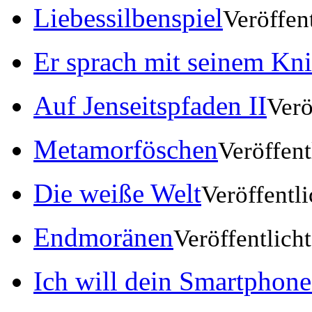
Liebessilbenspiel
Veröffen
Er sprach mit seinem Kn
Auf Jenseitspfaden II
Verö
Metamorföschen
Veröffent
Die weiße Welt
Veröffentl
Endmoränen
Veröffentlich
Ich will dein Smartphone