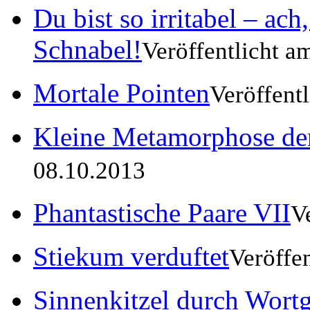
Du bist so irritabel – ach
Schnabel!
Veröffentlicht a
Mortale Pointen
Veröffent
Kleine Metamorphose der
08.10.2013
Phantastische Paare VII
V
Stiekum verduftet
Veröffe
Sinnenkitzel durch Wortg