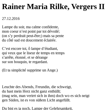
Rainer Maria Rilke, Vergers II
27.12.2016
Lampe du soir, ma calme confidente,
mon coeur n’est point par toi dévoilé;
(on s’y perdrait peut-être;) mais sa pente
du côté sud est doucement éclairée.
C’est encore toi, ô lampe d’étudiant,
qui veux que le liseur de temps en temps
s’arrête, étonné, et se dérange
sur son bouquin, te regardant.
(Et ta simplicité supprime un Ange.)
Leuchte des Abends, Freundin, die schweigt,
du hast mein Herz nicht ganz enthüllt;
(mag sein, man verirrt sich in ihm) doch wo es sich neigt
gen Süden, ist es von süßem Licht angefüllt.
Du bist es ja noch, Lampe der Gelehrsamkeit,