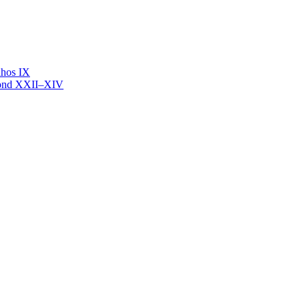
nhos IX
mond XXII–XIV