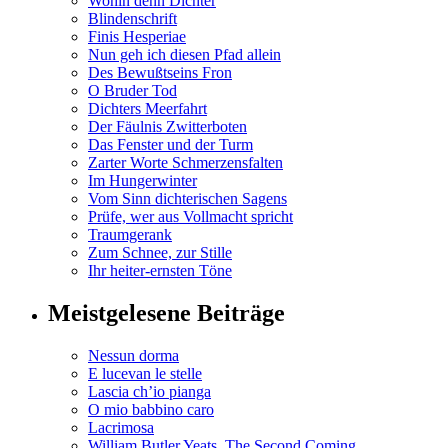
Wohin denn Dichter
Blindenschrift
Finis Hesperiae
Nun geh ich diesen Pfad allein
Des Bewußtseins Fron
O Bruder Tod
Dichters Meerfahrt
Der Fäulnis Zwitterboten
Das Fenster und der Turm
Zarter Worte Schmerzensfalten
Im Hungerwinter
Vom Sinn dichterischen Sagens
Prüfe, wer aus Vollmacht spricht
Traumgerank
Zum Schnee, zur Stille
Ihr heiter-ernsten Töne
Meistgelesene Beiträge
Nessun dorma
E lucevan le stelle
Lascia ch’io pianga
O mio babbino caro
Lacrimosa
William Butler Yeats, The Second Coming