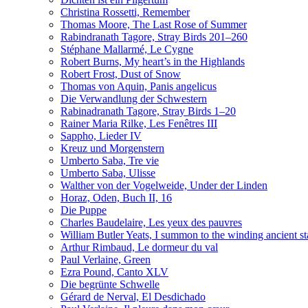
Christina Rossetti, Remember
Thomas Moore, The Last Rose of Summer
Rabindranath Tagore, Stray Birds 201–260
Stéphane Mallarmé, Le Cygne
Robert Burns, My heart’s in the Highlands
Robert Frost, Dust of Snow
Thomas von Aquin, Panis angelicus
Die Verwandlung der Schwestern
Rabinadranath Tagore, Stray Birds 1–20
Rainer Maria Rilke, Les Fenêtres III
Sappho, Lieder IV
Kreuz und Morgenstern
Umberto Saba, Tre vie
Umberto Saba, Ulisse
Walther von der Vogelweide, Under der Linden
Horaz, Oden, Buch II, 16
Die Puppe
Charles Baudelaire, Les yeux des pauvres
William Butler Yeats, I summon to the winding ancient st
Arthur Rimbaud, Le dormeur du val
Paul Verlaine, Green
Ezra Pound, Canto XLV
Die begrünte Schwelle
Gérard de Nerval, El Desdichado