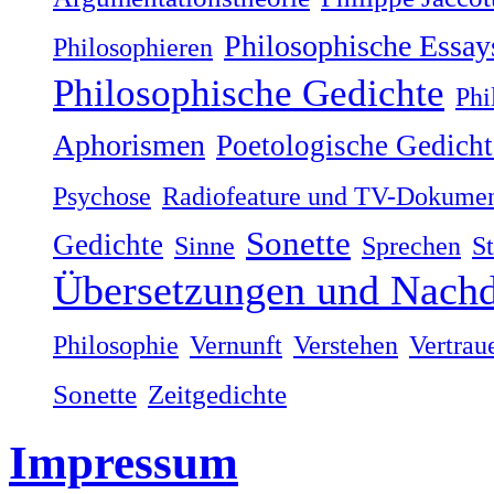
Philosophische Essay
Philosophieren
Philosophische Gedichte
Phi
Aphorismen
Poetologische Gedicht
Psychose
Radiofeature und TV-Dokumen
Sonette
Gedichte
Sinne
Sprechen
S
Übersetzungen und Nachd
Philosophie
Vernunft
Verstehen
Vertrau
Sonette
Zeitgedichte
Impressum