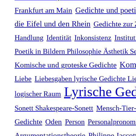
Gedichte und poet
Frankfurt am Main
die Eifel und den Rhein
Gedichte zur 
Handlung
Identität
Inkonsistenz
Institu
Poetik in Bildern Philosophie Ästhetik 
Komi
Komische und groteske Gedichte
Liebe
Liebesgaben lyrische Gedichte Li
Lyrische Ged
logischer Raum
Sonett Shakespeare-Sonett
Mensch-Tier-
Gedichte
Oden
Person
Personalpronom
Argumentationstheorie
Philippe Jaccot