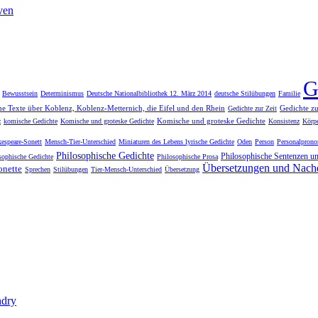
ven
G
Bewusstsein
Determinismus
Deutsche Nationalbibliothek 12. März 2014
deutsche Stilübungen
Familie
he Texte über Koblenz, Koblenz-Metternich, die Eifel und den Rhein
Gedichte zu
Gedichte zur Zeit
Komische und groteske Gedichte
z
komische Gedichte
Komische und groteske Gedichte
Konsistenz
Körp
kespeare-Sonett
Mensch-Tier-Unterschied
Miniaturen des Lebens lyrische Gedichte
Oden
Person
Personalpron
Philosophische Gedichte
Philosophische Sentenzen u
sophische Gedichte
Philosophische Prosa
Übersetzungen und Nach
onette
Sprechen
Stilübungen
Tier-Mensch-Unterschied
Übersetzung
dry