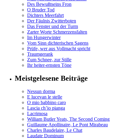
Des Bewußtseins Fron
O Bruder Tod
Dichters Meerfahrt
Der Fäulnis Zwitterboten
Das Fenster und der Turm
Zarter Worte Schmerzensfalten
Im Hungerwinter
Vom Sinn dichterischen Sagens
Prüfe, wer aus Vollmacht spricht
Traumgerank
Zum Schnee, zur Stille
Ihr heiter-ernsten Töne
Meistgelesene Beiträge
Nessun dorma
E lucevan le stelle
O mio babbino caro
Lascia ch’io pianga
Lacrimosa
William Butler Yeats, The Second Coming
Guillaume Apollinaire, Le Pont Mirabeau
Charles Baudelaire, Le Chat
Laudate Dominum