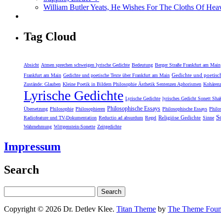
William Butler Yeats, He Wishes For The Cloths Of Hea
Tag Cloud
Absicht
Atmen sprechen schweigen lyrische Gedichte
Bedeutung
Berger Straße Frankfurt am Main
Gedichte und poetisc
Frankfurt am Main
Gedichte und poetische Texte über Frankfurt am Main
Zustände: Glauben
Kleine Poetik in Bildern Philosophie Ästhetik Sentenzen Aphorismen
Kohären
Lyrische Gedichte
Lyrische Gedichte
lyrisches Gedicht Sonett Sha
Philosophische Essays
Übersetzung
Philosophie
Philosophieren
Philosophische Essays
Philo
S
Religiöse Gedichte
Radiofeature und TV-Dokumentation
Reductio ad absurdum
Regel
Sinne
Wahrnehmung
Wittgenstein-Sonette
Zeitgedichte
Impressum
Search
Copyright © 2026 Dr. Detlev Klee.
Titan Theme
by
The Theme Foun