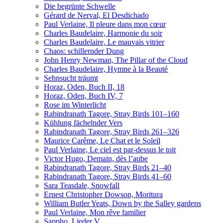
Die begrünte Schwelle
Gérard de Nerval, El Desdichado
Paul Verlaine, Il pleure dans mon cœur
Charles Baudelaire, Harmonie du soir
Charles Baudelaire, Le mauvais vitrier
Chaos: schillernder Dung
John Henry Newman, The Pillar of the Cloud
Charles Baudelaire, Hymne à la Beauté
Sehnsucht träumt
Horaz, Oden, Buch II, 18
Horaz, Oden, Buch IV, 7
Rose im Winterlicht
Rabindranath Tagore, Stray Birds 101–160
Kühlung fächelnder Vers
Rabindranath Tagore, Stray Birds 261–326
Maurice Carême, Le Chat et le Soleil
Paul Verlaine, Le ciel est par-dessus le toit
Victor Hugo, Demain, dès l’aube
Rabindranath Tagore, Stray Birds 21–40
Rabindranath Tagore, Stray Birds 41–60
Sara Teasdale, Snowfall
Ernest Christopher Dowson, Moritura
William Butler Yeats, Down by the Salley gardens
Paul Verlaine, Mon rêve familier
Sappho, Lieder V