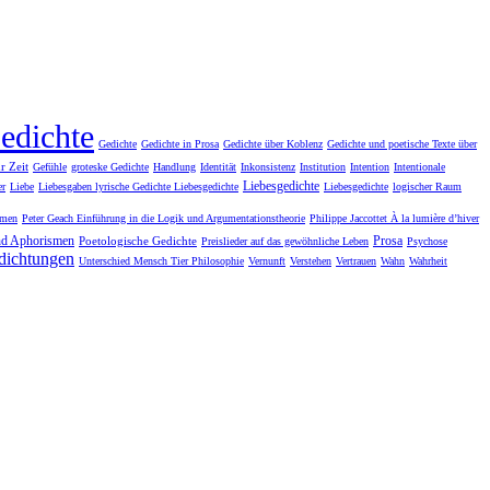
edichte
Gedichte
Gedichte in Prosa
Gedichte über Koblenz
Gedichte und poetische Texte über
r Zeit
Gefühle
groteske Gedichte
Handlung
Identität
Inkonsistenz
Institution
Intention
Intentionale
Liebesgedichte
er
Liebe
Liebesgaben lyrische Gedichte Liebesgedichte
Liebesgedichte
logischer Raum
omen
Peter Geach Einführung in die Logik und Argumentationstheorie
Philippe Jaccottet À la lumière dʼhiver
Prosa
nd Aphorismen
Poetologische Gedichte
Preislieder auf das gewöhnliche Leben
Psychose
dichtungen
Unterschied Mensch Tier Philosophie
Vernunft
Verstehen
Vertrauen
Wahn
Wahrheit