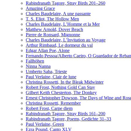
Rabindranath Tagore, Stray Birds 201–260
Amazing Grace
Charles Baudelaire, A une passante
T. S. Eliot, The Hollow Men
Charles Baudelaire, L’Homme et la Mer
Matthew Arnold, Dover Beach
Pierre de Ronsard, Mignonne
Charles Baudelaire, L’Invitation au Voyage
Arthur Rimbaud, Le dormeur du val
Edgar Allan Poe, Alone
Fernando Pessoa/Alberto Caeiro, O Guardador de Reba
Fallhöhen
Ninna Nanna
Umberto Saba, Trieste
Paul Verlaine, Clair de lune
Christina Rossetti, In the Bleak Midwinter
Robert Frost, Nothing Gold Can Stay
Gilbert Keith Chesterton, The Donkey
Ernest Christopher Dowson, The Days of Wine and Ros
Christina Rossetti, Remember
Robert Frost, Carpe diem
Rabindranath Tagore, Stray Birds 161–200
Rabindranath Tagore, Poems, Gedichte 31–33
Paul Verlaine, Green
Ezra Pound, Canto XLV