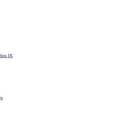
nhos IX
es