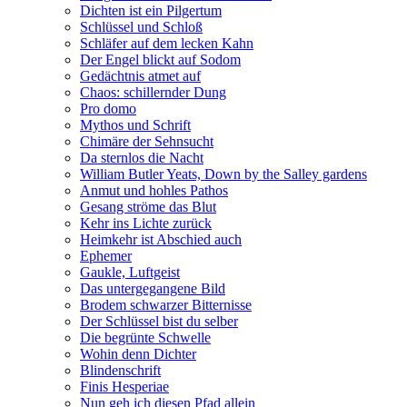
Dichten ist ein Pilgertum
Schlüssel und Schloß
Schläfer auf dem lecken Kahn
Der Engel blickt auf Sodom
Gedächtnis atmet auf
Chaos: schillernder Dung
Pro domo
Mythos und Schrift
Chimäre der Sehnsucht
Da sternlos die Nacht
William Butler Yeats, Down by the Salley gardens
Anmut und hohles Pathos
Gesang ströme das Blut
Kehr ins Lichte zurück
Heimkehr ist Abschied auch
Ephemer
Gaukle, Luftgeist
Das untergegangene Bild
Brodem schwarzer Bitternisse
Der Schlüssel bist du selber
Die begrünte Schwelle
Wohin denn Dichter
Blindenschrift
Finis Hesperiae
Nun geh ich diesen Pfad allein