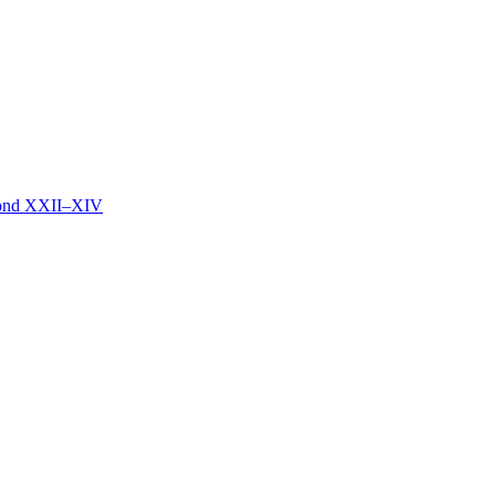
mond XXII–XIV