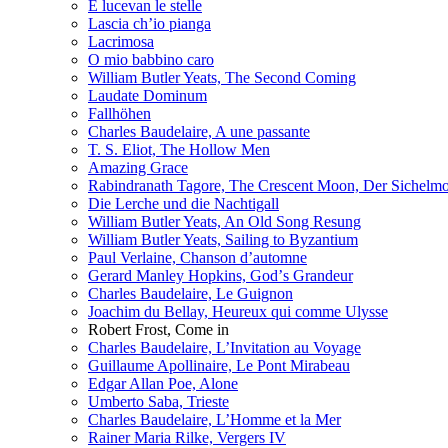
E lucevan le stelle
Lascia ch’io pianga
Lacrimosa
O mio babbino caro
William Butler Yeats, The Second Coming
Laudate Dominum
Fallhöhen
Charles Baudelaire, A une passante
T. S. Eliot, The Hollow Men
Amazing Grace
Rabindranath Tagore, The Crescent Moon, Der Sichel
Die Lerche und die Nachtigall
William Butler Yeats, An Old Song Resung
William Butler Yeats, Sailing to Byzantium
Paul Verlaine, Chanson d’automne
Gerard Manley Hopkins, Godʼs Grandeur
Charles Baudelaire, Le Guignon
Joachim du Bellay, Heureux qui comme Ulysse
Robert Frost, Come in
Charles Baudelaire, L’Invitation au Voyage
Guillaume Apollinaire, Le Pont Mirabeau
Edgar Allan Poe, Alone
Umberto Saba, Trieste
Charles Baudelaire, L’Homme et la Mer
Rainer Maria Rilke, Vergers IV