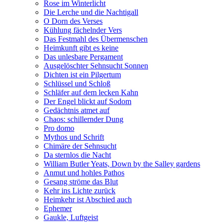
Rose im Winterlicht
Die Lerche und die Nachtigall
O Dorn des Verses
Kühlung fächelnder Vers
Das Festmahl des Übermenschen
Heimkunft gibt es keine
Das unlesbare Pergament
Ausgelöschter Sehnsucht Sonnen
Dichten ist ein Pilgertum
Schlüssel und Schloß
Schläfer auf dem lecken Kahn
Der Engel blickt auf Sodom
Gedächtnis atmet auf
Chaos: schillernder Dung
Pro domo
Mythos und Schrift
Chimäre der Sehnsucht
Da sternlos die Nacht
William Butler Yeats, Down by the Salley gardens
Anmut und hohles Pathos
Gesang ströme das Blut
Kehr ins Lichte zurück
Heimkehr ist Abschied auch
Ephemer
Gaukle, Luftgeist