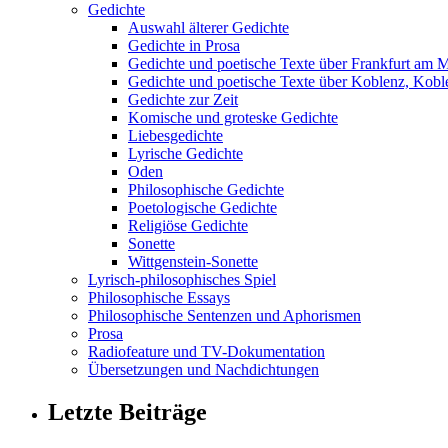
Gedichte
Auswahl älterer Gedichte
Gedichte in Prosa
Gedichte und poetische Texte über Frankfurt am 
Gedichte und poetische Texte über Koblenz, Koble
Gedichte zur Zeit
Komische und groteske Gedichte
Liebesgedichte
Lyrische Gedichte
Oden
Philosophische Gedichte
Poetologische Gedichte
Religiöse Gedichte
Sonette
Wittgenstein-Sonette
Lyrisch-philosophisches Spiel
Philosophische Essays
Philosophische Sentenzen und Aphorismen
Prosa
Radiofeature und TV-Dokumentation
Übersetzungen und Nachdichtungen
Letzte Beiträge