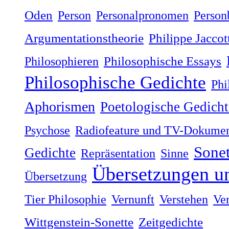
Oden
Person
Personalpronomen
Person
Argumentationstheorie
Philippe Jaccot
Philosophieren
Philosophische Essays
Philosophische Gedichte
Phi
Aphorismen
Poetologische Gedicht
Psychose
Radiofeature und TV-Dokumen
Sonet
Gedichte
Repräsentation
Sinne
Übersetzungen u
Übersetzung
Tier Philosophie
Vernunft
Verstehen
Ve
Wittgenstein-Sonette
Zeitgedichte