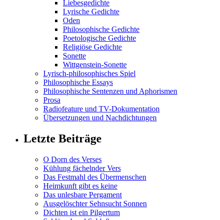
Liebesgedichte
Lyrische Gedichte
Oden
Philosophische Gedichte
Poetologische Gedichte
Religiöse Gedichte
Sonette
Wittgenstein-Sonette
Lyrisch-philosophisches Spiel
Philosophische Essays
Philosophische Sentenzen und Aphorismen
Prosa
Radiofeature und TV-Dokumentation
Übersetzungen und Nachdichtungen
Letzte Beiträge
O Dorn des Verses
Kühlung fächelnder Vers
Das Festmahl des Übermenschen
Heimkunft gibt es keine
Das unlesbare Pergament
Ausgelöschter Sehnsucht Sonnen
Dichten ist ein Pilgertum