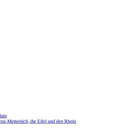
Main
nz-Metternich, die Eifel und den Rhein