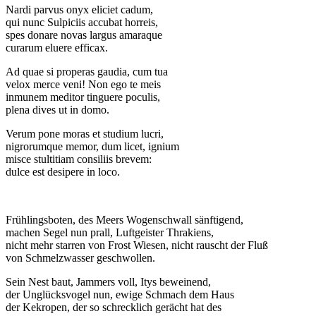
Nardi parvus onyx eliciet cadum,
qui nunc Sulpiciis accubat horreis,
spes donare novas largus amaraque
curarum eluere efficax.
Ad quae si properas gaudia, cum tua
velox merce veni! Non ego te meis
inmunem meditor tinguere poculis,
plena dives ut in domo.
Verum pone moras et studium lucri,
nigrorumque memor, dum licet, ignium
misce stultitiam consiliis brevem:
dulce est desipere in loco.
Frühlingsboten, des Meers Wogenschwall sänftigend,
machen Segel nun prall, Luftgeister Thrakiens,
nicht mehr starren von Frost Wiesen, nicht rauscht der Fluß
von Schmelzwasser geschwollen.
Sein Nest baut, Jammers voll, Itys beweinend,
der Unglücksvogel nun, ewige Schmach dem Haus
der Kekropen, der so schrecklich gerächt hat des