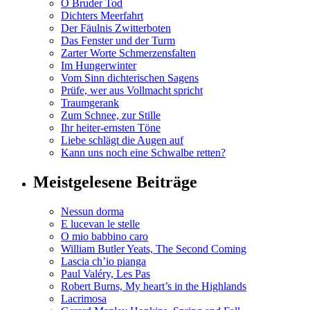
O Bruder Tod
Dichters Meerfahrt
Der Fäulnis Zwitterboten
Das Fenster und der Turm
Zarter Worte Schmerzensfalten
Im Hungerwinter
Vom Sinn dichterischen Sagens
Prüfe, wer aus Vollmacht spricht
Traumgerank
Zum Schnee, zur Stille
Ihr heiter-ernsten Töne
Liebe schlägt die Augen auf
Kann uns noch eine Schwalbe retten?
Meistgelesene Beiträge
Nessun dorma
E lucevan le stelle
O mio babbino caro
William Butler Yeats, The Second Coming
Lascia ch’io pianga
Paul Valéry, Les Pas
Robert Burns, My heart’s in the Highlands
Lacrimosa