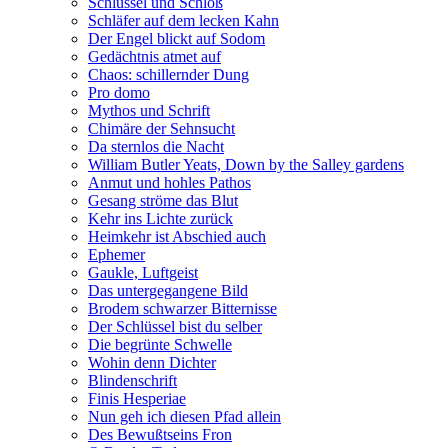
Schlüssel und Schloß
Schläfer auf dem lecken Kahn
Der Engel blickt auf Sodom
Gedächtnis atmet auf
Chaos: schillernder Dung
Pro domo
Mythos und Schrift
Chimäre der Sehnsucht
Da sternlos die Nacht
William Butler Yeats, Down by the Salley gardens
Anmut und hohles Pathos
Gesang ströme das Blut
Kehr ins Lichte zurück
Heimkehr ist Abschied auch
Ephemer
Gaukle, Luftgeist
Das untergegangene Bild
Brodem schwarzer Bitternisse
Der Schlüssel bist du selber
Die begrünte Schwelle
Wohin denn Dichter
Blindenschrift
Finis Hesperiae
Nun geh ich diesen Pfad allein
Des Bewußtseins Fron