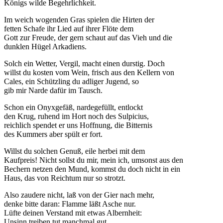
Königs wilde Begehrlichkeit.
Im weich wogenden Gras spielen die Hirten der
fetten Schafe ihr Lied auf ihrer Flöte dem
Gott zur Freude, der gern schaut auf das Vieh und die
dunklen Hügel Arkadiens.
Solch ein Wetter, Vergil, macht einen durstig. Doch
willst du kosten vom Wein, frisch aus den Kellern von
Cales, ein Schützling du adliger Jugend, so
gib mir Narde dafür im Tausch.
Schon ein Onyxgefäß, nardegefüllt, entlockt
den Krug, ruhend im Hort noch des Sulpicius,
reichlich spendet er uns Hoffnung, die Bitternis
des Kummers aber spült er fort.
Willst du solchen Genuß, eile herbei mit dem
Kaufpreis! Nicht sollst du mir, mein ich, umsonst aus den
Bechern netzen den Mund, kommst du doch nicht in ein
Haus, das von Reichtum nur so strotzt.
Also zaudere nicht, laß von der Gier nach mehr,
denke bitte daran: Flamme läßt Asche nur.
Lüfte deinen Verstand mit etwas Albernheit:
Unsinn treiben tut manchmal gut.