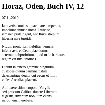
Horaz, Oden, Buch IV, 12
07.11.2019
Iam veris comites, quae mare temperant,
impellunt animae lintea Thraciae,
iam nec prata rigent, nec fluvii strepunt
hiberna nive turgidi.
Nidum ponit, Ityn flebiliter gemens,
infelix avis et Cecropiae domus
aeternum obprobrium, quod male barbaras
regum est ulta libidines.
Dicunt in tenero gramine pinguium
custodes ovium carmina fistula
delectantque deum, cui pecus et nigri
colles Arcadiae placent.
Adduxere sitim tempora, Vergili;
sed pressum Calibus ducere Liberum
si gestis, iuvenum nobilium cliens,
nardo vina merebere.