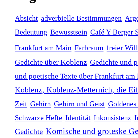
Absicht
adverbielle Bestimmungen
Arg
Bedeutung
Bewusstsein
Café Y Berger S
Frankfurt am Main
Farbraum
freier Wil
Gedichte über Koblenz
Gedichte und p
und poetische Texte über Frankfurt am
Koblenz, Koblenz-Metternich, die Ei
Zeit
Gehirn
Gehirn und Geist
Goldenes 
Schwarze Hefte
Identität
Inkonsistenz
I
Komische und groteske Ge
Gedichte