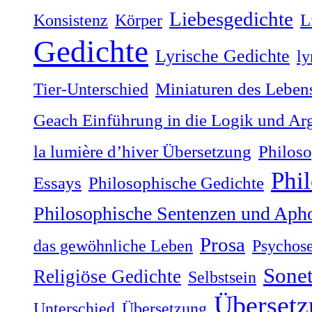
Liebesgedichte
Konsistenz
Körper
L
Gedichte
Lyrische Gedichte
ly
Tier-Unterschied
Miniaturen des Lebens
Geach Einführung in die Logik und Ar
la lumière dʼhiver Übersetzung
Philoso
Phi
Philosophische Gedichte
Essays
Philosophische Sentenzen und Aph
Prosa
das gewöhnliche Leben
Psychos
Sonet
Religiöse Gedichte
Selbstsein
Übersetz
Unterschied
Übersetzung