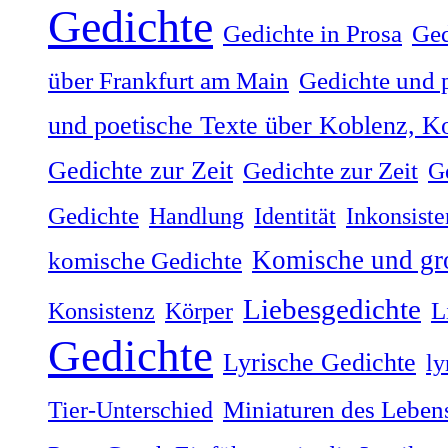
Gedichte
Gedichte in Prosa
Ged
über Frankfurt am Main
Gedichte und 
und poetische Texte über Koblenz, Ko
Gedichte zur Zeit
Gedichte zur Zeit
G
Gedichte
Handlung
Identität
Inkonsiste
Komische und gr
komische Gedichte
Liebesgedichte
Konsistenz
Körper
L
Gedichte
Lyrische Gedichte
ly
Tier-Unterschied
Miniaturen des Lebens