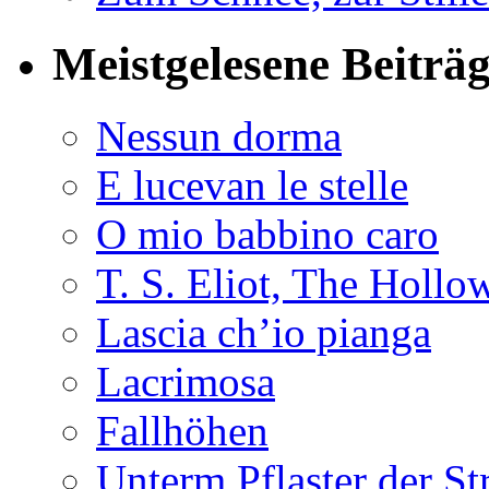
Meistgelesene Beiträ
Nessun dorma
E lucevan le stelle
O mio babbino caro
T. S. Eliot, The Holl
Lascia ch’io pianga
Lacrimosa
Fallhöhen
Unterm Pflaster der St