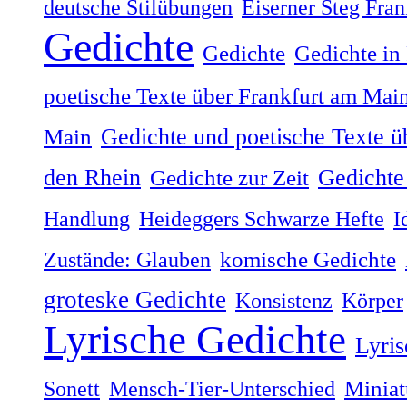
deutsche Stilübungen
Eiserner Steg Fra
Gedichte
Gedichte
Gedichte in
poetische Texte über Frankfurt am Mai
Gedichte und poetische Texte ü
Main
Gedichte 
den Rhein
Gedichte zur Zeit
Handlung
Heideggers Schwarze Hefte
I
Zustände: Glauben
komische Gedichte
groteske Gedichte
Konsistenz
Körper
Lyrische Gedichte
Lyris
Sonett
Mensch-Tier-Unterschied
Miniat