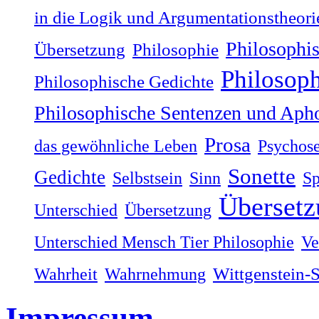
in die Logik und Argumentationstheori
Philosophi
Übersetzung
Philosophie
Philosop
Philosophische Gedichte
Philosophische Sentenzen und Aph
Prosa
das gewöhnliche Leben
Psychos
Sonette
Gedichte
Selbstsein
Sinn
Sp
Übersetz
Unterschied
Übersetzung
Unterschied Mensch Tier Philosophie
Ve
Wahrheit
Wahrnehmung
Wittgenstein-
Impressum