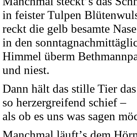
Manchmal stecktʼs das Sch
in feister Tulpen Blütenwul
reckt die gelb besamte Nas
in den sonntagnachmittägli
Himmel überm Bethmannpa
und niest.
Dann hält das stille Tier d
so herzergreifend schief –
als ob es uns was sagen möc
Manchmal läuftʼs dem Hörn