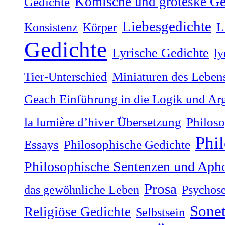
Komische und groteske Ge
Gedichte
Liebesgedichte
Konsistenz
Körper
L
Gedichte
Lyrische Gedichte
ly
Tier-Unterschied
Miniaturen des Lebens
Geach Einführung in die Logik und Ar
la lumière dʼhiver Übersetzung
Philoso
Phi
Philosophische Gedichte
Essays
Philosophische Sentenzen und Aph
Prosa
das gewöhnliche Leben
Psychos
Sonet
Religiöse Gedichte
Selbstsein