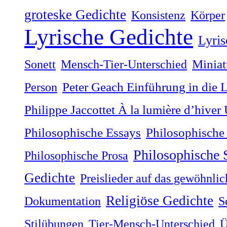
groteske Gedichte
Konsistenz
Körper
Lyrische Gedichte
Lyris
Sonett
Mensch-Tier-Unterschied
Miniat
Person
Peter Geach Einführung in die 
Philippe Jaccottet À la lumière dʼhiver
Philosophische
Philosophische Essays
Philosophische
Philosophische Prosa
Gedichte
Preislieder auf das gewöhnli
Religiöse Gedichte
Dokumentation
S
Stilübungen
Tier-Mensch-Unterschied
Ü