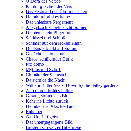
O Dorn des Verses
Kühlung fächelnder Vers
Das Festmahl des Übermenschen
Heimkunft gibt es keine
Das unlesbare Pergament
Ausgelöschter Sehnsucht Sonnen
Dichten ist ein Pilgertum
Schlüssel und Schloß
Schläfer auf dem lecken Kahn
Der Engel blickt auf Sodom
Gedächtnis atmet auf
Chaos: schillernder Dung
Pro domo
Mythos und Schrift
Chimäre der Sehnsucht
Da sternlos die Nacht
William Butler Yeats, Down by the Salley gardens
Anmut und hohles Pathos
Gesang ströme das Blut
Kehr ins Lichte zurück
Heimkehr ist Abschied auch
Ephemer
Gaukle, Luftgeist
Das untergegangene Bild
Brodem schwarzer Bitternisse