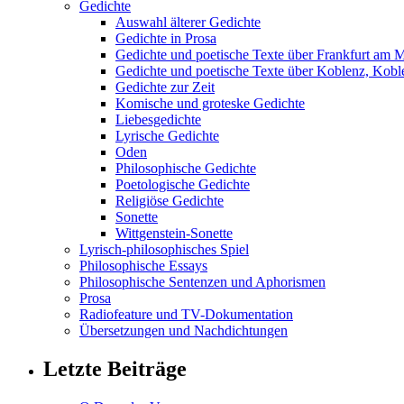
Gedichte
Auswahl älterer Gedichte
Gedichte in Prosa
Gedichte und poetische Texte über Frankfurt am 
Gedichte und poetische Texte über Koblenz, Koble
Gedichte zur Zeit
Komische und groteske Gedichte
Liebesgedichte
Lyrische Gedichte
Oden
Philosophische Gedichte
Poetologische Gedichte
Religiöse Gedichte
Sonette
Wittgenstein-Sonette
Lyrisch-philosophisches Spiel
Philosophische Essays
Philosophische Sentenzen und Aphorismen
Prosa
Radiofeature und TV-Dokumentation
Übersetzungen und Nachdichtungen
Letzte Beiträge