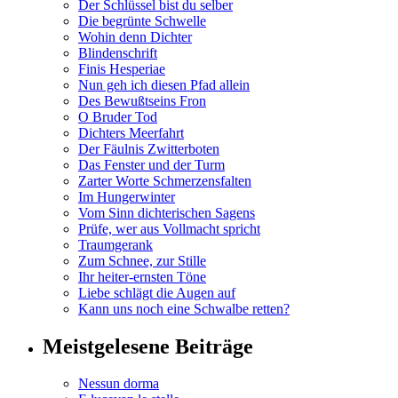
Der Schlüssel bist du selber
Die begrünte Schwelle
Wohin denn Dichter
Blindenschrift
Finis Hesperiae
Nun geh ich diesen Pfad allein
Des Bewußtseins Fron
O Bruder Tod
Dichters Meerfahrt
Der Fäulnis Zwitterboten
Das Fenster und der Turm
Zarter Worte Schmerzensfalten
Im Hungerwinter
Vom Sinn dichterischen Sagens
Prüfe, wer aus Vollmacht spricht
Traumgerank
Zum Schnee, zur Stille
Ihr heiter-ernsten Töne
Liebe schlägt die Augen auf
Kann uns noch eine Schwalbe retten?
Meistgelesene Beiträge
Nessun dorma