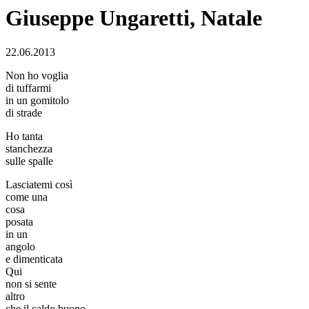
Giuseppe Ungaretti, Natale
22.06.2013
Non ho voglia
di tuffarmi
in un gomitolo
di strade
Ho tanta
stanchezza
sulle spalle
Lasciatemi così
come una
cosa
posata
in un
angolo
e dimenticata
Qui
non si sente
altro
che il caldo buono