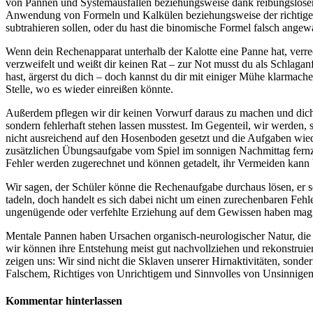
von Pannen und Systemausfällen beziehungsweise dank reibungsloser
Anwendung von Formeln und Kalkülen beziehungsweise der richtigen
subtrahieren sollen, oder du hast die binomische Formel falsch angew
Wenn dein Rechenapparat unterhalb der Kalotte eine Panne hat, verrec
verzweifelt und weißt dir keinen Rat – zur Not musst du als Schlagan
hast, ärgerst du dich – doch kannst du dir mit einiger Mühe klarmach
Stelle, wo es wieder einreißen könnte.
Außerdem pflegen wir dir keinen Vorwurf daraus zu machen und dich d
sondern fehlerhaft stehen lassen musstest. Im Gegenteil, wir werden,
nicht ausreichend auf den Hosenboden gesetzt und die Aufgaben wiede
zusätzlichen Übungsaufgabe vom Spiel im sonnigen Nachmittag fernz
Fehler werden zugerechnet und können getadelt, ihr Vermeiden kann 
Wir sagen, der Schüler könne die Rechenaufgabe durchaus lösen, er sei
tadeln, doch handelt es sich dabei nicht um einen zurechenbaren Fe
ungenügende oder verfehlte Erziehung auf dem Gewissen haben mag
Mentale Pannen haben Ursachen organisch-neurologischer Natur, die wi
wir können ihre Entstehung meist gut nachvollziehen und rekonstruier
zeigen uns: Wir sind nicht die Sklaven unserer Hirnaktivitäten, son
Falschem, Richtiges von Unrichtigem und Sinnvolles von Unsinnigem 
Kommentar hinterlassen