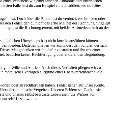
d eines Versehens wie einer falschen Annahme und irrtümlichen
en Falle hast du zum Beispiel einfach addiert, wo du hättest
ngen hast. Doch über die Panne bist du verdutzt, erschrocken oder
ber den Fehler, den du nicht das erste Mal bei der Rechnung hingelegt
 und beginnst die Rechnung erneut, mit heikler Aufmerksamkeit an der
plötzlichen Hirnschlags hast nicht korrekt ausführen können,
h bemitleiden. Dagegen pflegen wir zumindest den Schüler, der sich
Dieses Mal gedenken wir ihn dafür zu strafen und ihn mit einer
et, bedürfen keiner Rechtfertigung oder erklärenden Begründung.
der gute Wille und Antrieb. Auch dieses Verhalten pflegen wir zu
ein moralisches Versagen aufgrund einer Charakterschwäche, die
worten oder zu rechtfertigen haben. Fehler gehen auf unser Konto,
ehler oder moralische Vergehen. Unseren Fehlern sei Dank – sie
sste und unserer selbst bewusste Lebewesen, die Wahres von
tun oder lassen wollen.