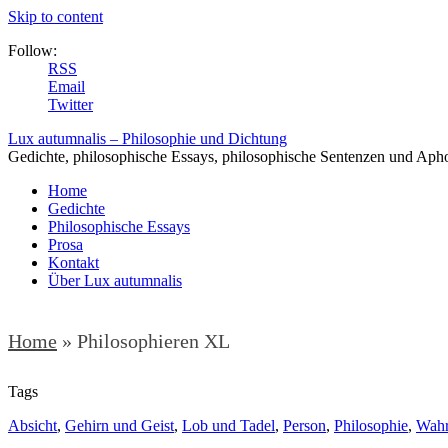
Skip to content
Follow:
RSS
Email
Twitter
Lux autumnalis – Philosophie und Dichtung
Gedichte, philosophische Essays, philosophische Sentenzen und Aph
Home
Gedichte
Philosophische Essays
Prosa
Kontakt
Über Lux autumnalis
Home
»
Philosophieren XL
Tags
Absicht
,
Gehirn und Geist
,
Lob und Tadel
,
Person
,
Philosophie
,
Wahr