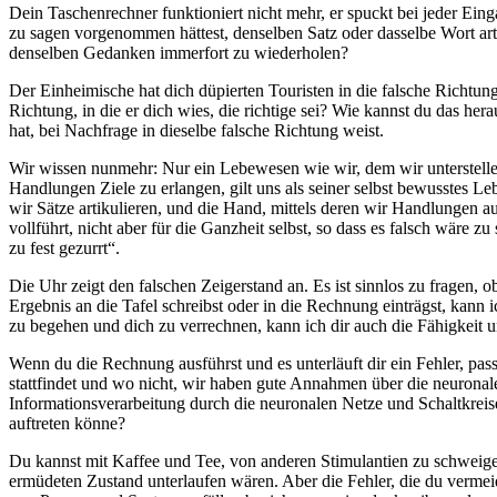
Dein Taschenrechner funktioniert nicht mehr, er spuckt bei jeder Ein
zu sagen vorgenommen hättest, denselben Satz oder dasselbe Wort art
denselben Gedanken immerfort zu wiederholen?
Der Einheimische hat dich düpierten Touristen in die falsche Richtung
Richtung, in die er dich wies, die richtige sei? Wie kannst du das h
hat, bei Nachfrage in dieselbe falsche Richtung weist.
Wir wissen nunmehr: Nur ein Lebewesen wie wir, dem wir unterstell
Handlungen Ziele zu erlangen, gilt uns als seiner selbst bewusstes 
wir Sätze artikulieren, und die Hand, mittels deren wir Handlungen 
vollführt, nicht aber für die Ganzheit selbst, so dass es falsch wäre
zu fest gezurrt“.
Die Uhr zeigt den falschen Zeigerstand an. Es ist sinnlos zu fragen, 
Ergebnis an die Tafel schreibst oder in die Rechnung einträgst, kann 
zu begehen und dich zu verrechnen, kann ich dir auch die Fähigkeit 
Wenn du die Rechnung ausführst und es unterläuft dir ein Fehler, pa
stattfindet und wo nicht, wir haben gute Annahmen über die neurona
Informationsverarbeitung durch die neuronalen Netze und Schaltkrei
auftreten könne?
Du kannst mit Kaffee und Tee, von anderen Stimulantien zu schweigen,
ermüdeten Zustand unterlaufen wären. Aber die Fehler, die du vermeide