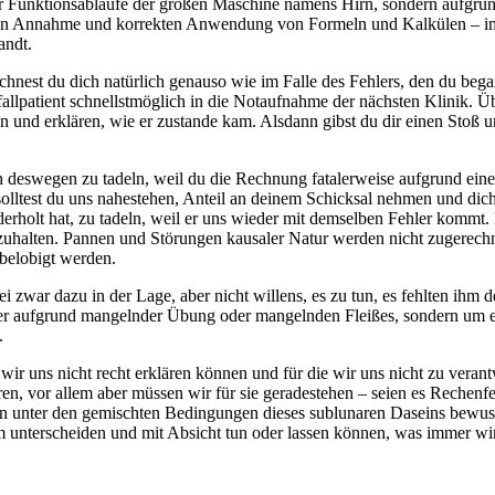
 Funktionsabläufe der großen Maschine namens Hirn, sondern aufgrun
 Annahme und korrekten Anwendung von Formeln und Kalkülen – im erst
andt.
hnest du dich natürlich genauso wie im Falle des Fehlers, den du bega
fallpatient schnellstmöglich in die Notaufnahme der nächsten Klinik. Ü
en und erklären, wie er zustande kam. Alsdann gibst du dir einen Stoß
eswegen zu tadeln, weil du die Rechnung fatalerweise aufgrund eines 
 solltest du uns nahestehen, Anteil an deinem Schicksal nehmen und dic
rholt hat, zu tadeln, weil er uns wieder mit demselben Fehler kommt. 
uhalten. Pannen und Störungen kausaler Natur werden nicht zugerechn
belobigt werden.
 zwar dazu in der Lage, aber nicht willens, es zu tun, es fehlten ihm 
hler aufgrund mangelnder Übung oder mangelnden Fleißes, sondern um 
.
r uns nicht recht erklären können und für die wir uns nicht zu verant
en, vor allem aber müssen wir für sie geradestehen – seien es Rechenf
dern unter den gemischten Bedingungen dieses sublunaren Daseins bewu
unterscheiden und mit Absicht tun oder lassen können, was immer wir 