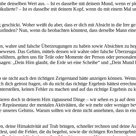
gabe denselben Wert aus. – Ist es dasselbe mit deinem Mund, wenn er pl
ikulierte? – Ist es dasselbe mit deinem Kopf, wenn du mit einem Mal 
 geschickt. Woher weißt du aber, dass er dich mit Absicht in die Irre g
erausfinden? Nun, wenn du beobachten könntest, dass derselbe Mann ein
en, wahre und falsche Überzeugungen zu haben sowie Absichten zu he
Lebewesen. Das Gehirn, mittels dessen wir wahre oder falsche Überzeug
ausführen, gelten uns für Teile oder Momente der Person oder persona
 zu sagen: „Dein Hirn glaubt, die Erde sei eine Scheibe“ und „Dein Mun
ob sie nicht auch den richtigen Zeigerstand hätte anzeigen können. Wenn
ich dich getrost fragen, ob du nicht das richtige Ergebnis hättest erre
unterstellen, keinen Fehler zu machen und auf das richtige Ergebnis zu
ssieren doch in deinem Hirn zigtausend Dinge – wir sehen es ja auf dem
le Repräsentanz der mentalen Aktivitäten, die wir mehr oder weniger b
se unseres Gehirns. Warum sollten wir denn nicht annehmen, dass in 
 deine Hirnaktivität auf Trab bringen, schneller rechnen und deine Auf
st, und die Fehler, die du begehst, sowie die richtigen Rechenergebniss