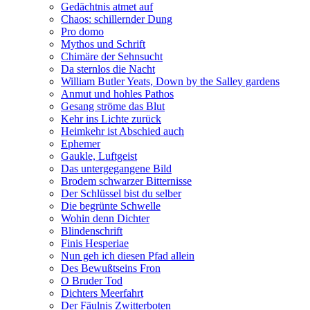
Gedächtnis atmet auf
Chaos: schillernder Dung
Pro domo
Mythos und Schrift
Chimäre der Sehnsucht
Da sternlos die Nacht
William Butler Yeats, Down by the Salley gardens
Anmut und hohles Pathos
Gesang ströme das Blut
Kehr ins Lichte zurück
Heimkehr ist Abschied auch
Ephemer
Gaukle, Luftgeist
Das untergegangene Bild
Brodem schwarzer Bitternisse
Der Schlüssel bist du selber
Die begrünte Schwelle
Wohin denn Dichter
Blindenschrift
Finis Hesperiae
Nun geh ich diesen Pfad allein
Des Bewußtseins Fron
O Bruder Tod
Dichters Meerfahrt
Der Fäulnis Zwitterboten