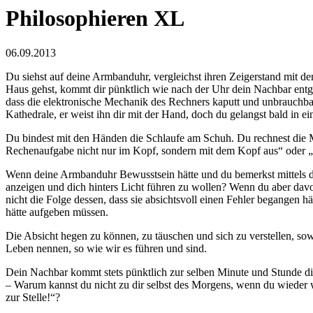
Philosophieren XL
06.09.2013
Du siehst auf deine Armbanduhr, vergleichst ihren Zeigerstand mit d
Haus gehst, kommt dir pünktlich wie nach der Uhr dein Nachbar entge
dass die elektronische Mechanik des Rechners kaputt und unbrauchba
Kathedrale, er weist ihn dir mit der Hand, doch du gelangst bald in e
Du bindest mit den Händen die Schlaufe am Schuh. Du rechnest die M
Rechenaufgabe nicht nur im Kopf, sondern mit dem Kopf aus“ oder 
Wenn deine Armbanduhr Bewusstsein hätte und du bemerkst mittels des Ve
anzeigen und dich hinters Licht führen zu wollen? Wenn du aber davon
nicht die Folge dessen, dass sie absichtsvoll einen Fehler begangen h
hätte aufgeben müssen.
Die Absicht hegen zu können, zu täuschen und sich zu verstellen, so
Leben nennen, so wie wir es führen und sind.
Dein Nachbar kommt stets pünktlich zur selben Minute und Stunde dir e
– Warum kannst du nicht zu dir selbst des Morgens, wenn du wieder wie
zur Stelle!“?