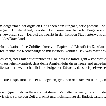
em Zeigerstand der digitalen Uhr neben dem Eingang der Apotheke und 
gen. – Du stellst fest, dass dein Taschenrechner bei jeder Eingabe von
r geworden sei. – Du bist als Tourist in der fremden Stadt unterwegs
in ödes Brachland.
ultiplikation ohne Zuhilfenahme von Papier und Bleistift im Kopf aus
„Ich rechne die Rechenaufgabe mit meinem Gehirn aus“? Was macht h
rgleichs mit der öffentlichen Uhr, dass sie falsch geht – könntest du i
 ausgehen könntest, dass deine Armbanduhr dir in Treue und unbedingt e
ätte, sondern wahrscheinlich die Folge der Tatsache, dass beispielswei
wie die Disposition, Fehler zu begehen, gehörten demnach zu untrüglic
ntgegen – als wolle er dir mit diesem Verhalten sagen: „Siehst du, du 
 stets zur selben Zeit erwachst und gleichsam zu dir findest, sagen: „