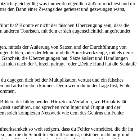
ötzlich, gleichgültig was immer du eigentlich äußern möchtest und dir
unter den Bann einer Zwangsidee gerietest und gezwungen wärst,
eführt hat? Könnte er nicht der falschen Überzeugung sein, dass die
en anderen Touristen, mit dem er sich augenscheinlich angefreundet
gen, mittels der Äußerung von Sätzen und der Durchführung von
ungen bilden, oder der Mund und die Sprechwerkzeuge, mittels derer
len Ganzheit, die Überzeugungen hat, Sätze äußert und Handlungen
d hat mich nach der Uhrzeit gefragt“ oder „Deine Hand hat die Schlaufe
 du dagegen dich bei der Multiplikation vertust und ein falsches
chnen und aufschreiben können. Denn wenn du in der Lage bist, Fehler
 kommen.
 Bildern der bildgebenden Hirn-Scan-Verfahren, wo Hirnaktivität
ewusst ausführen, und sprechen vom Input und Output und der
einem solch komplexen Netzwerk wie dem des Gehirns ein Fehler
merksamkeit so weit steigern, dass du Fehler vermeidest, die dir im
e, auf die du Schritt für Schritt kommst, entstehen nicht aufgrund