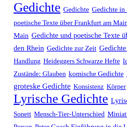
Gedichte
Gedichte
Gedichte in
poetische Texte über Frankfurt am Mai
Gedichte und poetische Texte ü
Main
Gedichte 
den Rhein
Gedichte zur Zeit
Handlung
Heideggers Schwarze Hefte
I
Zustände: Glauben
komische Gedichte
groteske Gedichte
Konsistenz
Körper
Lyrische Gedichte
Lyris
Sonett
Mensch-Tier-Unterschied
Miniat
Person
Peter Geach Einführung in die 