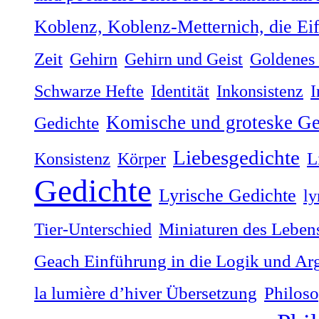
Koblenz, Koblenz-Metternich, die Ei
Zeit
Gehirn
Gehirn und Geist
Goldenes 
Schwarze Hefte
Identität
Inkonsistenz
I
Komische und groteske Ge
Gedichte
Liebesgedichte
Konsistenz
Körper
L
Gedichte
Lyrische Gedichte
ly
Tier-Unterschied
Miniaturen des Lebens
Geach Einführung in die Logik und Ar
la lumière dʼhiver Übersetzung
Philoso