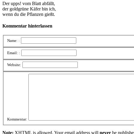
Der upps! vom Blatt abfällt,
der goldgrüne Käfer bin ich,
wenn du die Pflanzen gießt.
Kommentar hinterlassen
Name: :
Email: :
Website:
Kommentar:
Note:
XHTML is allowed. Your email address will
never
be publishe