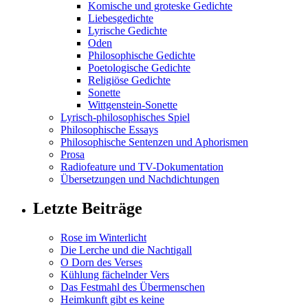
Komische und groteske Gedichte
Liebesgedichte
Lyrische Gedichte
Oden
Philosophische Gedichte
Poetologische Gedichte
Religiöse Gedichte
Sonette
Wittgenstein-Sonette
Lyrisch-philosophisches Spiel
Philosophische Essays
Philosophische Sentenzen und Aphorismen
Prosa
Radiofeature und TV-Dokumentation
Übersetzungen und Nachdichtungen
Letzte Beiträge
Rose im Winterlicht
Die Lerche und die Nachtigall
O Dorn des Verses
Kühlung fächelnder Vers
Das Festmahl des Übermenschen
Heimkunft gibt es keine