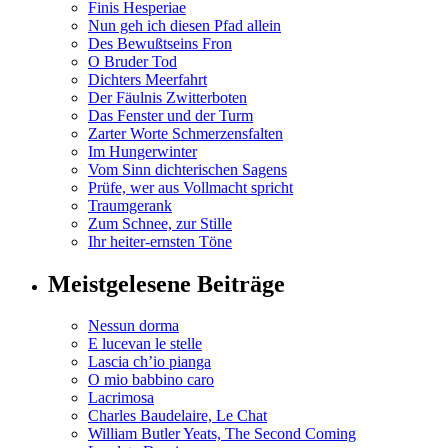
Finis Hesperiae
Nun geh ich diesen Pfad allein
Des Bewußtseins Fron
O Bruder Tod
Dichters Meerfahrt
Der Fäulnis Zwitterboten
Das Fenster und der Turm
Zarter Worte Schmerzensfalten
Im Hungerwinter
Vom Sinn dichterischen Sagens
Prüfe, wer aus Vollmacht spricht
Traumgerank
Zum Schnee, zur Stille
Ihr heiter-ernsten Töne
Meistgelesene Beiträge
Nessun dorma
E lucevan le stelle
Lascia ch’io pianga
O mio babbino caro
Lacrimosa
Charles Baudelaire, Le Chat
William Butler Yeats, The Second Coming