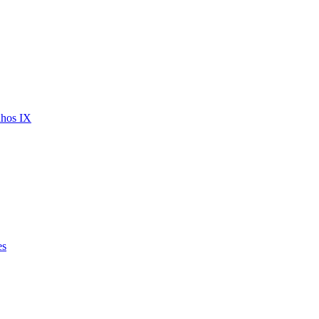
nhos IX
es