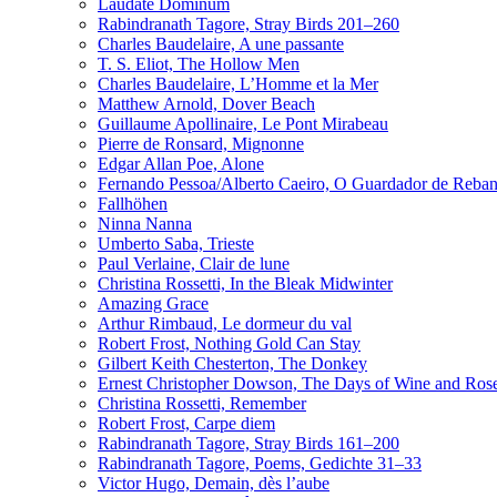
Laudate Dominum
Rabindranath Tagore, Stray Birds 201–260
Charles Baudelaire, A une passante
T. S. Eliot, The Hollow Men
Charles Baudelaire, L’Homme et la Mer
Matthew Arnold, Dover Beach
Guillaume Apollinaire, Le Pont Mirabeau
Pierre de Ronsard, Mignonne
Edgar Allan Poe, Alone
Fernando Pessoa/Alberto Caeiro, O Guardador de Reba
Fallhöhen
Ninna Nanna
Umberto Saba, Trieste
Paul Verlaine, Clair de lune
Christina Rossetti, In the Bleak Midwinter
Amazing Grace
Arthur Rimbaud, Le dormeur du val
Robert Frost, Nothing Gold Can Stay
Gilbert Keith Chesterton, The Donkey
Ernest Christopher Dowson, The Days of Wine and Ros
Christina Rossetti, Remember
Robert Frost, Carpe diem
Rabindranath Tagore, Stray Birds 161–200
Rabindranath Tagore, Poems, Gedichte 31–33
Victor Hugo, Demain, dès l’aube