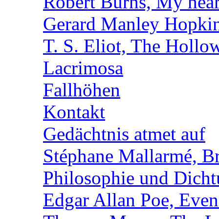
Robert Burns, My hear
Gerard Manley Hopkins
T. S. Eliot, The Holl
Lacrimosa
Fallhöhen
Kontakt
Gedächtnis atmet auf
Stéphane Mallarmé, Br
Philosophie und Dich
Edgar Allan Poe, Even