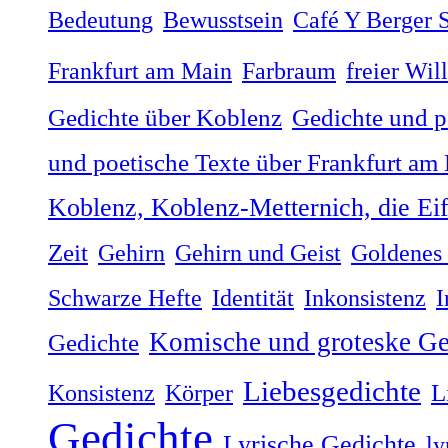
Bedeutung
Bewusstsein
Café Y Berger S
Frankfurt am Main
Farbraum
freier Wil
Gedichte über Koblenz
Gedichte und p
und poetische Texte über Frankfurt am
Koblenz, Koblenz-Metternich, die Ei
Zeit
Gehirn
Gehirn und Geist
Goldenes 
Schwarze Hefte
Identität
Inkonsistenz
I
Komische und groteske Ge
Gedichte
Liebesgedichte
Konsistenz
Körper
L
Gedichte
Lyrische Gedichte
ly