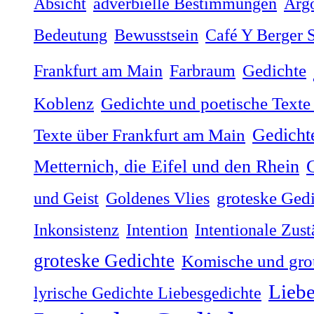
Absicht
adverbielle Bestimmungen
Arg
Bedeutung
Bewusstsein
Café Y Berger S
Frankfurt am Main
Farbraum
Gedichte
Koblenz
Gedichte und poetische Texte
Gedicht
Texte über Frankfurt am Main
G
Metternich, die Eifel und den Rhein
und Geist
Goldenes Vlies
groteske Ged
Inkonsistenz
Intention
Intentionale Zus
groteske Gedichte
Komische und gro
Liebe
lyrische Gedichte Liebesgedichte