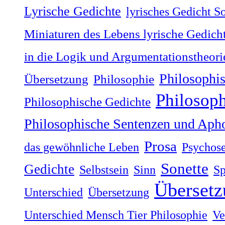
Lyrische Gedichte
lyrisches Gedicht S
Miniaturen des Lebens lyrische Gedich
in die Logik und Argumentationstheori
Philosophi
Übersetzung
Philosophie
Philosop
Philosophische Gedichte
Philosophische Sentenzen und Aph
Prosa
das gewöhnliche Leben
Psychos
Sonette
Gedichte
Selbstsein
Sinn
Sp
Übersetz
Unterschied
Übersetzung
Unterschied Mensch Tier Philosophie
Ve