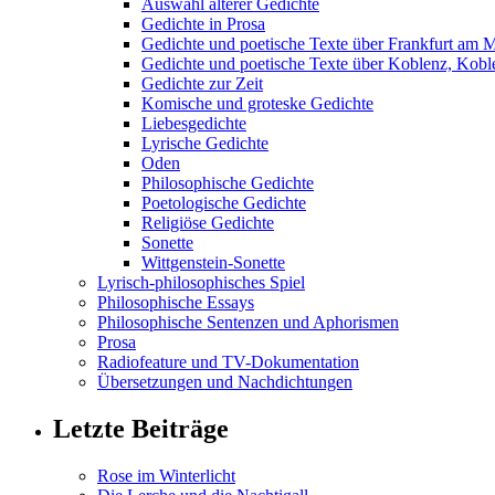
Auswahl älterer Gedichte
Gedichte in Prosa
Gedichte und poetische Texte über Frankfurt am 
Gedichte und poetische Texte über Koblenz, Koble
Gedichte zur Zeit
Komische und groteske Gedichte
Liebesgedichte
Lyrische Gedichte
Oden
Philosophische Gedichte
Poetologische Gedichte
Religiöse Gedichte
Sonette
Wittgenstein-Sonette
Lyrisch-philosophisches Spiel
Philosophische Essays
Philosophische Sentenzen und Aphorismen
Prosa
Radiofeature und TV-Dokumentation
Übersetzungen und Nachdichtungen
Letzte Beiträge
Rose im Winterlicht