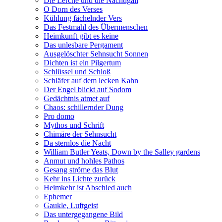
Die Lerche und die Nachtigall
O Dorn des Verses
Kühlung fächelnder Vers
Das Festmahl des Übermenschen
Heimkunft gibt es keine
Das unlesbare Pergament
Ausgelöschter Sehnsucht Sonnen
Dichten ist ein Pilgertum
Schlüssel und Schloß
Schläfer auf dem lecken Kahn
Der Engel blickt auf Sodom
Gedächtnis atmet auf
Chaos: schillernder Dung
Pro domo
Mythos und Schrift
Chimäre der Sehnsucht
Da sternlos die Nacht
William Butler Yeats, Down by the Salley gardens
Anmut und hohles Pathos
Gesang ströme das Blut
Kehr ins Lichte zurück
Heimkehr ist Abschied auch
Ephemer
Gaukle, Luftgeist
Das untergegangene Bild