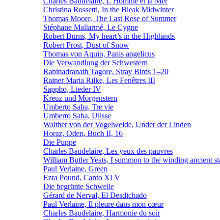
Charles Baudelaire, L’Homme et la Mer
Christina Rossetti, In the Bleak Midwinter
Thomas Moore, The Last Rose of Summer
Stéphane Mallarmé, Le Cygne
Robert Burns, My heart’s in the Highlands
Robert Frost, Dust of Snow
Thomas von Aquin, Panis angelicus
Die Verwandlung der Schwestern
Rabinadranath Tagore, Stray Birds 1–20
Rainer Maria Rilke, Les Fenêtres III
Sappho, Lieder IV
Kreuz und Morgenstern
Umberto Saba, Tre vie
Umberto Saba, Ulisse
Walther von der Vogelweide, Under der Linden
Horaz, Oden, Buch II, 16
Die Puppe
Charles Baudelaire, Les yeux des pauvres
William Butler Yeats, I summon to the winding ancient st
Paul Verlaine, Green
Ezra Pound, Canto XLV
Die begrünte Schwelle
Gérard de Nerval, El Desdichado
Paul Verlaine, Il pleure dans mon cœur
Charles Baudelaire, Harmonie du soir