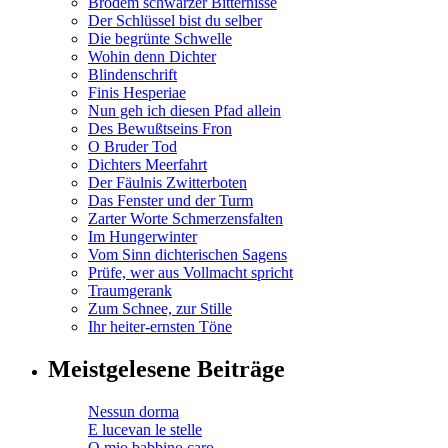
Brodem schwarzer Bitternisse
Der Schlüssel bist du selber
Die begrünte Schwelle
Wohin denn Dichter
Blindenschrift
Finis Hesperiae
Nun geh ich diesen Pfad allein
Des Bewußtseins Fron
O Bruder Tod
Dichters Meerfahrt
Der Fäulnis Zwitterboten
Das Fenster und der Turm
Zarter Worte Schmerzensfalten
Im Hungerwinter
Vom Sinn dichterischen Sagens
Prüfe, wer aus Vollmacht spricht
Traumgerank
Zum Schnee, zur Stille
Ihr heiter-ernsten Töne
Meistgelesene Beiträge
Nessun dorma
E lucevan le stelle
O mio babbino caro