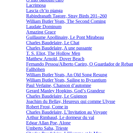
Lacrimosa
Lascia ch’io pianga
Rabindranath Tagore, Stray Birds 201–260
William Butler Yeats, The Second Coming
Laudate Dominum
Amazing Grace
Guillaume Apollinaire, Le Pont Mirabeau
Charles Baudelaire, Le Chat
Charles Baudelaire, A une passante
T. S. Eliot, The Hollow Men
Matthew Arnold, Dover Beach
Fernando Pessoa/Alberto Caeiro, O Guardador de Reba
Fallhöhen
William Butler Yeats, An Old Song Resung
William Butler Yeats, Sailing to Byzantium
Paul Verlaine, Chanson d’automne
Gerard Manley Hopkins, Godʼs Grandeur
Charles Baudelaire, Le Guignon
Joachim du Bellay, Heureux qui comme Ulysse
Robert Frost, Come in
Charles Baudelaire, L’Invitation au Voyage
Arthur Rimbaud, Le dormeur du val
Edgar Allan Poe, Alone
Umberto Saba, Trieste