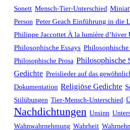
Sonett
Mensch-Tier-Unterschied
Miniat
Person
Peter Geach Einführung in die 
Philippe Jaccottet À la lumière dʼhiver
Philosophische
Philosophische Essays
Philosophische
Philosophische Prosa
Gedichte
Preislieder auf das gewöhnli
Religiöse Gedichte
Dokumentation
S
Stilübungen
Tier-Mensch-Unterschied
Ü
Nachdichtungen
Unsinn
Unter
Wahnwahrnehmung
Wahrheit
Wahrneh