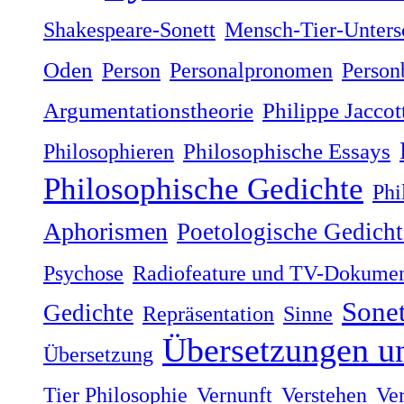
Shakespeare-Sonett
Mensch-Tier-Unters
Oden
Person
Personalpronomen
Person
Argumentationstheorie
Philippe Jaccot
Philosophieren
Philosophische Essays
Philosophische Gedichte
Phi
Aphorismen
Poetologische Gedicht
Psychose
Radiofeature und TV-Dokumen
Sonet
Gedichte
Repräsentation
Sinne
Übersetzungen u
Übersetzung
Tier Philosophie
Vernunft
Verstehen
Ve