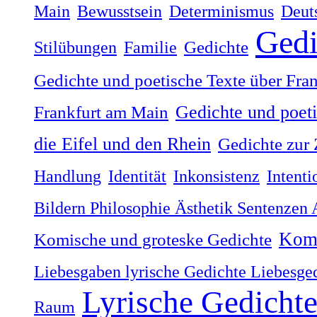
Main
Bewusstsein
Determinismus
Deut
Gedi
Stilübungen
Familie
Gedichte
Gedichte und poetische Texte über Fra
Gedichte und poet
Frankfurt am Main
die Eifel und den Rhein
Gedichte zur 
Handlung
Identität
Inkonsistenz
Intenti
Bildern Philosophie Ästhetik Sentenzen
Komi
Komische und groteske Gedichte
Liebesgaben lyrische Gedichte Liebesge
Lyrische Gedicht
Raum