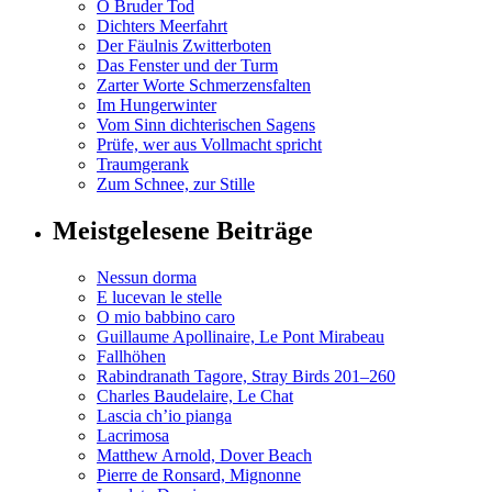
O Bruder Tod
Dichters Meerfahrt
Der Fäulnis Zwitterboten
Das Fenster und der Turm
Zarter Worte Schmerzensfalten
Im Hungerwinter
Vom Sinn dichterischen Sagens
Prüfe, wer aus Vollmacht spricht
Traumgerank
Zum Schnee, zur Stille
Meistgelesene Beiträge
Nessun dorma
E lucevan le stelle
O mio babbino caro
Guillaume Apollinaire, Le Pont Mirabeau
Fallhöhen
Rabindranath Tagore, Stray Birds 201–260
Charles Baudelaire, Le Chat
Lascia ch’io pianga
Lacrimosa
Matthew Arnold, Dover Beach
Pierre de Ronsard, Mignonne