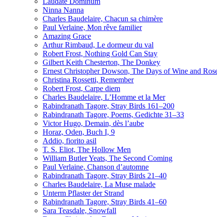
Laudate Dominum
Ninna Nanna
Charles Baudelaire, Chacun sa chimère
Paul Verlaine, Mon rêve familier
Amazing Grace
Arthur Rimbaud, Le dormeur du val
Robert Frost, Nothing Gold Can Stay
Gilbert Keith Chesterton, The Donkey
Ernest Christopher Dowson, The Days of Wine and Ros
Christina Rossetti, Remember
Robert Frost, Carpe diem
Charles Baudelaire, L’Homme et la Mer
Rabindranath Tagore, Stray Birds 161–200
Rabindranath Tagore, Poems, Gedichte 31–33
Victor Hugo, Demain, dès l’aube
Horaz, Oden, Buch I, 9
Addio, fiorito asil
T. S. Eliot, The Hollow Men
William Butler Yeats, The Second Coming
Paul Verlaine, Chanson d’automne
Rabindranath Tagore, Stray Birds 21–40
Charles Baudelaire, La Muse malade
Unterm Pflaster der Strand
Rabindranath Tagore, Stray Birds 41–60
Sara Teasdale, Snowfall