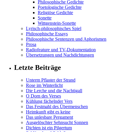
Philosophische Gedichte
Poetologische Gedichte
Religiöse Gedichte
Sonette
Wittgenstein-Sonette
Lyrisch-philosophisches Spiel
Philosophische Essays
Philosophische Sentenzen und Aphorismen
Prosa
Radiofeature und TV-Dokumentation
Übersetzungen und Nachdichtungen
Letzte Beiträge
Unterm Pflaster der Strand
Rose im Winterlicht
Die Lerche und die Nachtigall
O Dorn des Verses
Kühlung fächelnder Vers
Das Festmahl des Übermenschen
Heimkunft gibt es keine
Das unlesbare Pergament
Ausgelöschter Sehnsucht Sonnen
Dichten ist ein Pilgertum