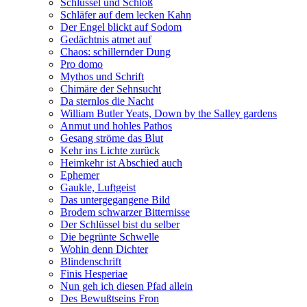
Schlüssel und Schloß
Schläfer auf dem lecken Kahn
Der Engel blickt auf Sodom
Gedächtnis atmet auf
Chaos: schillernder Dung
Pro domo
Mythos und Schrift
Chimäre der Sehnsucht
Da sternlos die Nacht
William Butler Yeats, Down by the Salley gardens
Anmut und hohles Pathos
Gesang ströme das Blut
Kehr ins Lichte zurück
Heimkehr ist Abschied auch
Ephemer
Gaukle, Luftgeist
Das untergegangene Bild
Brodem schwarzer Bitternisse
Der Schlüssel bist du selber
Die begrünte Schwelle
Wohin denn Dichter
Blindenschrift
Finis Hesperiae
Nun geh ich diesen Pfad allein
Des Bewußtseins Fron