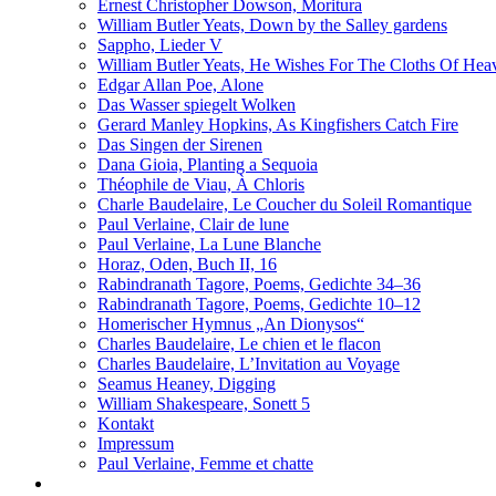
Ernest Christopher Dowson, Moritura
William Butler Yeats, Down by the Salley gardens
Sappho, Lieder V
William Butler Yeats, He Wishes For The Cloths Of Hea
Edgar Allan Poe, Alone
Das Wasser spiegelt Wolken
Gerard Manley Hopkins, As Kingfishers Catch Fire
Das Singen der Sirenen
Dana Gioia, Planting a Sequoia
Théophile de Viau, À Chloris
Charle Baudelaire, Le Coucher du Soleil Romantique
Paul Verlaine, Clair de lune
Paul Verlaine, La Lune Blanche
Horaz, Oden, Buch II, 16
Rabindranath Tagore, Poems, Gedichte 34–36
Rabindranath Tagore, Poems, Gedichte 10–12
Homerischer Hymnus „An Dionysos“
Charles Baudelaire, Le chien et le flacon
Charles Baudelaire, L’Invitation au Voyage
Seamus Heaney, Digging
William Shakespeare, Sonett 5
Kontakt
Impressum
Paul Verlaine, Femme et chatte