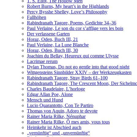
T. S. Eliot, The Hollow Men
Robert Burns, My heart’s in the Highlands
Percy Bysshe Shelley, Loveʼs Philosophy
Fallhöhen
Rabindranath Tagore, Poems, Gedichte 34–36
Paul Verlaine, Le son du cor s’afflige vers les bois
Der verlassene Garten
Horaz, Oden, Buch III, 21
Paul Verlaine, La Lune Blanche
Horaz, Oden, Buch III, 30
Joachim du Bellay, Heureux qui comme Ulysse
Lacrimae rerum
Dylan Thomas, Do not go gentle into that good night
Wittgensteins Sinnbilder XXIV – der Werkzeugkasten
Rabindranath Tagore, Stray Birds 61–100
Rabindranath Tagore, The Crescent Moon, Der Sichel
Charles Baudelaire, L’horloge
Edgar Allan Poe, Alone
Mensch und Hund
Lucio Quarantotto, Con Te Partiro
Thomas von Aquin, Adoro te devote
Rainer Maria Rilke, Nénuphar
Rainer Maria Rilke, Ô mes amis, vous tous
Heimkehr ist Abschied auch
„vernünftig“ und „unvernünftig“