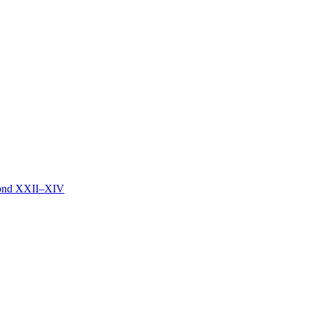
mond XXII–XIV