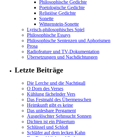
Philosophische Gedichte
Poetologische Gedichte
Religiöse Gedichte
Sonette
Wittgenstein-Sonette
Lyrisch-philosophisches Spiel
Philosophische Essays
Philosophische Sentenzen und Aphorismen
Prosa
Radiofeature und TV-Dokumentation
Übersetzungen und Nachdichtungen
Letzte Beiträge
Die Lerche und die Nachtigall
O Dorn des Verses
Kühlung fächelnder Vers
Das Festmahl des Übermenschen
Heimkunft gibt es keine
Das unlesbare Pergament
Ausgelöschter Sehnsucht Sonnen
Dichten ist ein Pilgertum
Schlüssel und Schloß
Schläfer auf dem lecken Kahn