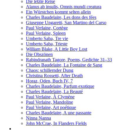
Die letzte Reise
Alanus ab insulis, Omnis mundi creatura
Ein Würstchen kommt selten allein
Charles Baudelaire, Les dons des fées
Giuseppe Ungaretti, San Martino del Carso
Paul Verlaine, Cortège
Paul Verlaine, Spleen
Umberto Saba, Tre vie
Umberto Saba, Trieste
William Blake, A Little Boy Lost
Die Obszönen
Rabindranath Tagore, Poems, Gedichte 31–33
Charles Baudelaire, La Fontaine de Sang
Chaos: schillernder Dung
Christina Rossetti, After Death
Horaz, Oden, Buch IV, 7
Charles Baudelaire, Parfum exotique
Charles Baudelaire, La Beauté
Paul Verlaine, À Clymène
Paul Verlaine, Mandoline
Paul Verlaine, Art poétique
Charles Baudelaire, A une passante
Ninna Nanna
John McCrae, In Flanders Fields