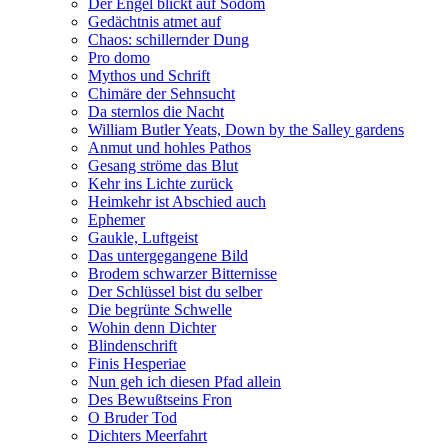
Der Engel blickt auf Sodom
Gedächtnis atmet auf
Chaos: schillernder Dung
Pro domo
Mythos und Schrift
Chimäre der Sehnsucht
Da sternlos die Nacht
William Butler Yeats, Down by the Salley gardens
Anmut und hohles Pathos
Gesang ströme das Blut
Kehr ins Lichte zurück
Heimkehr ist Abschied auch
Ephemer
Gaukle, Luftgeist
Das untergegangene Bild
Brodem schwarzer Bitternisse
Der Schlüssel bist du selber
Die begrünte Schwelle
Wohin denn Dichter
Blindenschrift
Finis Hesperiae
Nun geh ich diesen Pfad allein
Des Bewußtseins Fron
O Bruder Tod
Dichters Meerfahrt