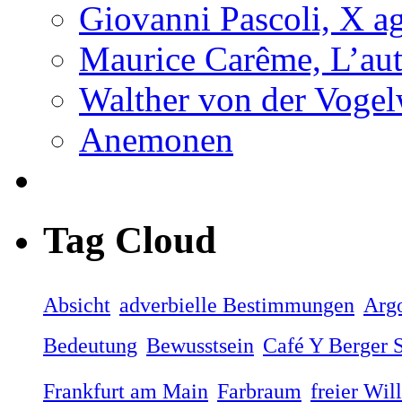
Giovanni Pascoli, X a
Maurice Carême, L’au
Walther von der Vogel
Anemonen
Tag Cloud
Absicht
adverbielle Bestimmungen
Arg
Bedeutung
Bewusstsein
Café Y Berger S
Frankfurt am Main
Farbraum
freier Wil