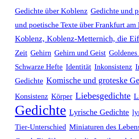
Gedichte über Koblenz
Gedichte und p
und poetische Texte über Frankfurt am
Koblenz, Koblenz-Metternich, die Ei
Zeit
Gehirn
Gehirn und Geist
Goldenes 
Schwarze Hefte
Identität
Inkonsistenz
I
Komische und groteske Ge
Gedichte
Liebesgedichte
Konsistenz
Körper
L
Gedichte
Lyrische Gedichte
ly
Tier-Unterschied
Miniaturen des Lebens