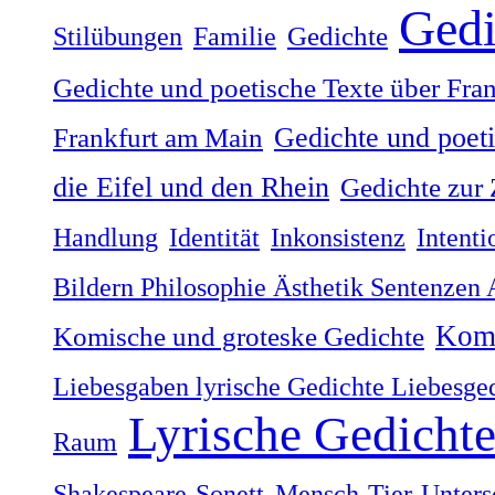
Gedi
Stilübungen
Familie
Gedichte
Gedichte und poetische Texte über Fra
Gedichte und poet
Frankfurt am Main
die Eifel und den Rhein
Gedichte zur 
Handlung
Identität
Inkonsistenz
Intenti
Bildern Philosophie Ästhetik Sentenzen
Komi
Komische und groteske Gedichte
Liebesgaben lyrische Gedichte Liebesge
Lyrische Gedicht
Raum
Shakespeare-Sonett
Mensch-Tier-Unters