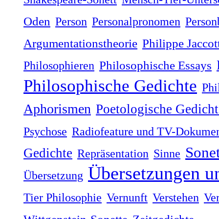
Oden
Person
Personalpronomen
Person
Argumentationstheorie
Philippe Jaccot
Philosophieren
Philosophische Essays
Philosophische Gedichte
Phi
Aphorismen
Poetologische Gedicht
Psychose
Radiofeature und TV-Dokumen
Sonet
Gedichte
Repräsentation
Sinne
Übersetzungen u
Übersetzung
Tier Philosophie
Vernunft
Verstehen
Ve