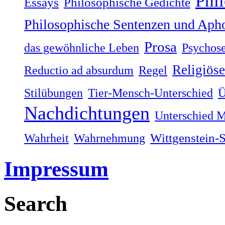
Phi
Philosophische Gedichte
Essays
Philosophische Sentenzen und Aph
Prosa
das gewöhnliche Leben
Psychos
Religiös
Reductio ad absurdum
Regel
Stilübungen
Tier-Mensch-Unterschied
Ü
Nachdichtungen
Unterschied M
Wahrheit
Wahrnehmung
Wittgenstein-
Impressum
Search