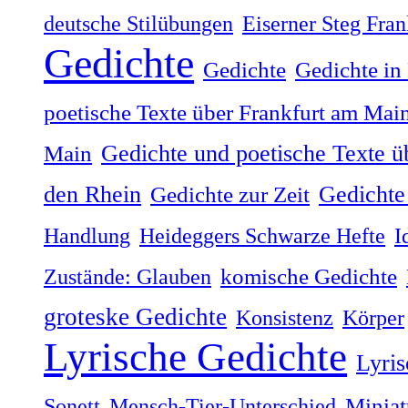
deutsche Stilübungen
Eiserner Steg Fra
Gedichte
Gedichte
Gedichte in
poetische Texte über Frankfurt am Mai
Gedichte und poetische Texte ü
Main
Gedichte 
den Rhein
Gedichte zur Zeit
Handlung
Heideggers Schwarze Hefte
I
Zustände: Glauben
komische Gedichte
groteske Gedichte
Konsistenz
Körper
Lyrische Gedichte
Lyris
Sonett
Mensch-Tier-Unterschied
Miniat