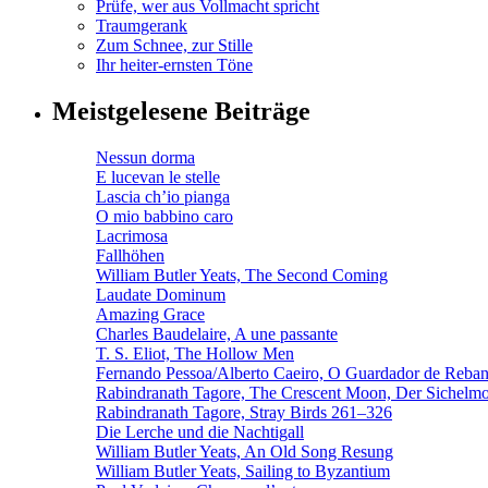
Prüfe, wer aus Vollmacht spricht
Traumgerank
Zum Schnee, zur Stille
Ihr heiter-ernsten Töne
Meistgelesene Beiträge
Nessun dorma
E lucevan le stelle
Lascia ch’io pianga
O mio babbino caro
Lacrimosa
Fallhöhen
William Butler Yeats, The Second Coming
Laudate Dominum
Amazing Grace
Charles Baudelaire, A une passante
T. S. Eliot, The Hollow Men
Fernando Pessoa/Alberto Caeiro, O Guardador de Reba
Rabindranath Tagore, The Crescent Moon, Der Sichel
Rabindranath Tagore, Stray Birds 261–326
Die Lerche und die Nachtigall
William Butler Yeats, An Old Song Resung
William Butler Yeats, Sailing to Byzantium