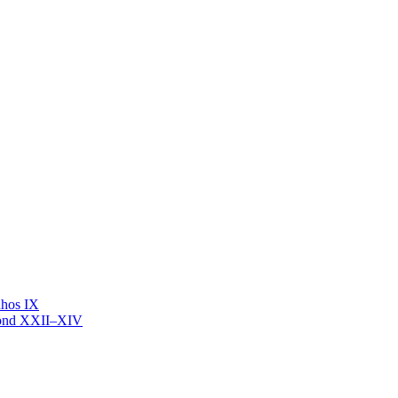
nhos IX
mond XXII–XIV