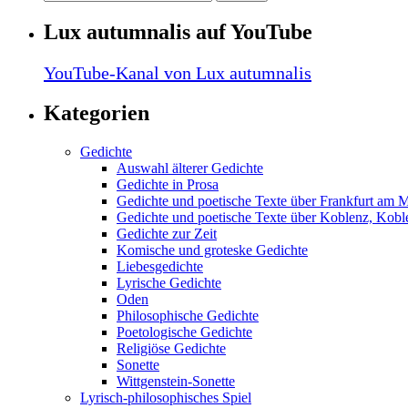
Lux autumnalis auf YouTube
YouTube-Kanal von Lux autumnalis
Kategorien
Gedichte
Auswahl älterer Gedichte
Gedichte in Prosa
Gedichte und poetische Texte über Frankfurt am 
Gedichte und poetische Texte über Koblenz, Koble
Gedichte zur Zeit
Komische und groteske Gedichte
Liebesgedichte
Lyrische Gedichte
Oden
Philosophische Gedichte
Poetologische Gedichte
Religiöse Gedichte
Sonette
Wittgenstein-Sonette
Lyrisch-philosophisches Spiel