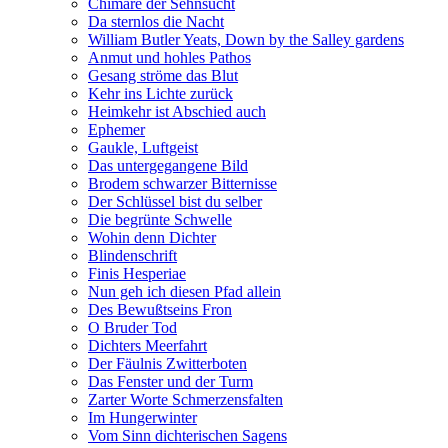
Chimäre der Sehnsucht
Da sternlos die Nacht
William Butler Yeats, Down by the Salley gardens
Anmut und hohles Pathos
Gesang ströme das Blut
Kehr ins Lichte zurück
Heimkehr ist Abschied auch
Ephemer
Gaukle, Luftgeist
Das untergegangene Bild
Brodem schwarzer Bitternisse
Der Schlüssel bist du selber
Die begrünte Schwelle
Wohin denn Dichter
Blindenschrift
Finis Hesperiae
Nun geh ich diesen Pfad allein
Des Bewußtseins Fron
O Bruder Tod
Dichters Meerfahrt
Der Fäulnis Zwitterboten
Das Fenster und der Turm
Zarter Worte Schmerzensfalten
Im Hungerwinter
Vom Sinn dichterischen Sagens