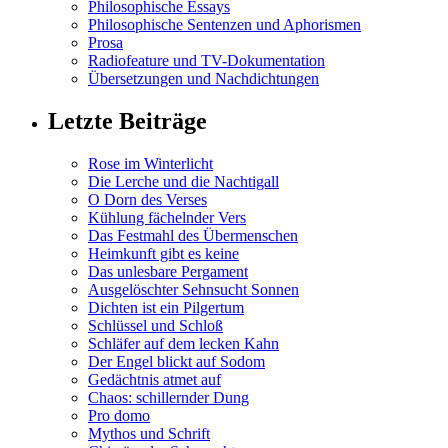
Philosophische Essays
Philosophische Sentenzen und Aphorismen
Prosa
Radiofeature und TV-Dokumentation
Übersetzungen und Nachdichtungen
Letzte Beiträge
Rose im Winterlicht
Die Lerche und die Nachtigall
O Dorn des Verses
Kühlung fächelnder Vers
Das Festmahl des Übermenschen
Heimkunft gibt es keine
Das unlesbare Pergament
Ausgelöschter Sehnsucht Sonnen
Dichten ist ein Pilgertum
Schlüssel und Schloß
Schläfer auf dem lecken Kahn
Der Engel blickt auf Sodom
Gedächtnis atmet auf
Chaos: schillernder Dung
Pro domo
Mythos und Schrift