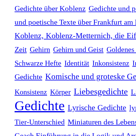
Gedichte über Koblenz
Gedichte und p
und poetische Texte über Frankfurt am
Koblenz, Koblenz-Metternich, die Ei
Zeit
Gehirn
Gehirn und Geist
Goldenes 
Schwarze Hefte
Identität
Inkonsistenz
I
Komische und groteske Ge
Gedichte
Liebesgedichte
Konsistenz
Körper
L
Gedichte
Lyrische Gedichte
ly
Tier-Unterschied
Miniaturen des Lebens
Geach Einführung in die Logik und Ar