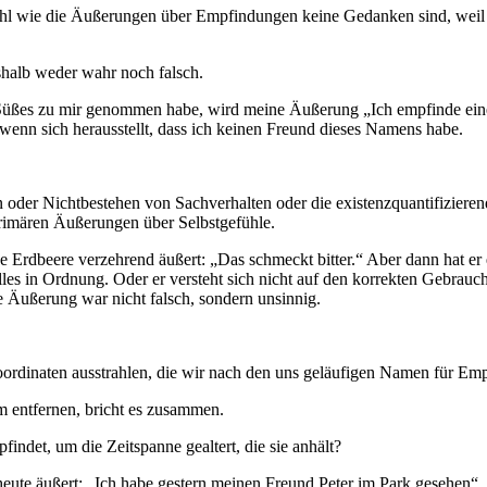
efühl wie die Äußerungen über Empfindungen keine Gedanken sind, weil
halb weder wahr noch falsch.
üßes zu mir genommen habe, wird meine Äußerung „Ich empfinde einen 
enn sich herausstellt, dass ich keinen Freund dieses Namens habe.
oder Nichtbestehen von Sachverhalten oder die existenzquantifiziere
primären Äußerungen über Selbstgefühle.
 Erdbeere verzehrend äußert: „Das schmeckt bitter.“ Aber dann hat er
 alles in Ordnung. Oder er versteht sich nicht auf den korrekten Gebra
e Äußerung war nicht falsch, sondern unsinnig.
ordinaten ausstrahlen, die wir nach den uns geläufigen Namen für E
 entfernen, bricht es zusammen.
indet, um die Zeitspanne gealtert, die sie anhält?
heute äußert: „Ich habe gestern meinen Freund Peter im Park gesehen“, 