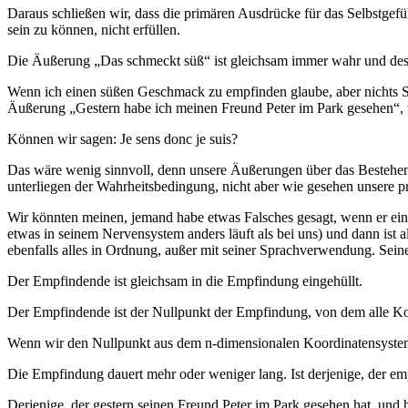
Daraus schließen wir, dass die primären Ausdrücke für das Selbstg
sein zu können, nicht erfüllen.
Die Äußerung „Das schmeckt süß“ ist gleichsam immer wahr und des
Wenn ich einen süßen Geschmack zu empfinden glaube, aber nichts S
Äußerung „Gestern habe ich meinen Freund Peter im Park gesehen“, w
Können wir sagen: Je sens donc je suis?
Das wäre wenig sinnvoll, denn unsere Äußerungen über das Bestehen 
unterliegen der Wahrheitsbedingung, nicht aber wie gesehen unsere 
Wir könnten meinen, jemand habe etwas Falsches gesagt, wenn er eine
etwas in seinem Nervensystem anders läuft als bei uns) und dann ist
ebenfalls alles in Ordnung, außer mit seiner Sprachverwendung. Sein
Der Empfindende ist gleichsam in die Empfindung eingehüllt.
Der Empfindende ist der Nullpunkt der Empfindung, von dem alle Ko
Wenn wir den Nullpunkt aus dem n-dimensionalen Koordinatensystem
Die Empfindung dauert mehr oder weniger lang. Ist derjenige, der empf
Derjenige, der gestern seinen Freund Peter im Park gesehen hat, und 