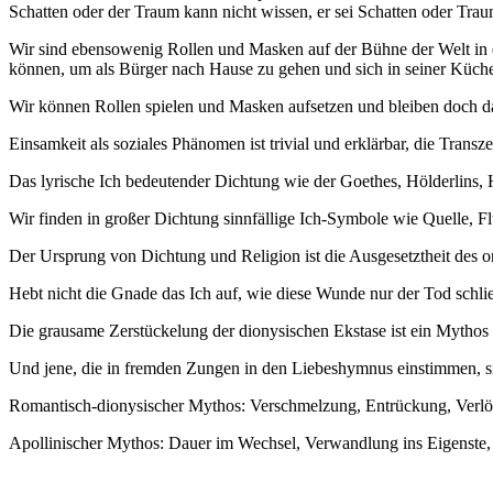
Schatten oder der Traum kann nicht wissen, er sei Schatten oder Trau
Wir sind ebensowenig Rollen und Masken auf der Bühne der Welt in 
können, um als Bürger nach Hause zu gehen und sich in seiner Küche
Wir können Rollen spielen und Masken aufsetzen und bleiben doch das 
Einsamkeit als soziales Phänomen ist trivial und erklärbar, die Transz
Das lyrische Ich bedeutender Dichtung wie der Goethes, Hölderlins, 
Wir finden in großer Dichtung sinnfällige Ich-Symbole wie Quelle, Fl
Der Ursprung von Dichtung und Religion ist die Ausgesetztheit des o
Hebt nicht die Gnade das Ich auf, wie diese Wunde nur der Tod schli
Die grausame Zerstückelung der dionysischen Ekstase ist ein Mythos 
Und jene, die in fremden Zungen in den Liebeshymnus einstimmen, sin
Romantisch-dionysischer Mythos: Verschmelzung, Entrückung, Verlö
Apollinischer Mythos: Dauer im Wechsel, Verwandlung ins Eigenste, 