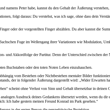
nd namens Peter habe, kannst du den Gehalt der Äußerung verstehen, 
onen, folgt daraus: Du verstehst, was ich sage, ohne dass dein Verstä
 Finger oder der vorgestellten Finger abzählen. Du aber kannst die Su
Bachschen Fuge im Wellengang ihrer Variationen wie Modulation, Umk
 Ton- und Akkordfolge der Partitur. Denn der Unterschied zwischen der
m toten Buchstaben oder den toten Noten Leben einzuhauchen.
nabhängig vom Bestehen oder Nichtbestehen mentaler Bilder funktionie
stands, der in folgender Äußerung dargestellt wird: „Wider Erwarten h
en“ scheint ohne Verlust von Sinn und Gehalt übersetzbar in deinen G
 analogen Ausdruck deines Gedankens übersetzt werden, wenn du dir e
ich: Ich habe gestern meinen Freund Konrad im Park gesehen.“
rung in der ersten Person die perspektivische Projektion.