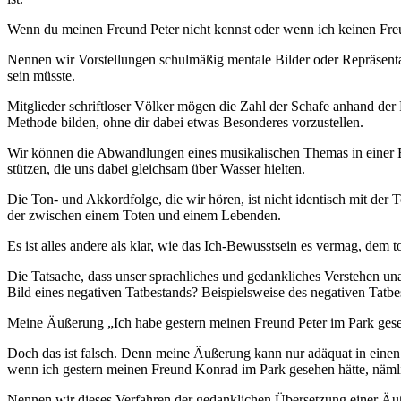
Wenn du meinen Freund Peter nicht kennst oder wenn ich keinen Freu
Nennen wir Vorstellungen schulmäßig mentale Bilder oder Repräsentati
sein müsste.
Mitglieder schriftloser Völker mögen die Zahl der Schafe anhand der
Methode bilden, ohne dir dabei etwas Besonderes vorzustellen.
Wir können die Abwandlungen eines musikalischen Themas in einer 
stützen, die uns dabei gleichsam über Wasser hielten.
Die Ton- und Akkordfolge, die wir hören, ist nicht identisch mit der
der zwischen einem Toten und einem Lebenden.
Es ist alles andere als klar, wie das Ich-Bewusstsein es vermag, de
Die Tatsache, dass unser sprachliches und gedankliches Verstehen u
Bild eines negativen Tatbestands? Beispielsweise des negativen Tatbe
Meine Äußerung „Ich habe gestern meinen Freund Peter im Park geseh
Doch das ist falsch. Denn meine Äußerung kann nur adäquat in einen
wenn ich gestern meinen Freund Konrad im Park gesehen hätte, näml
Nennen wir dieses Verfahren der gedanklichen Übersetzung einer Äuße