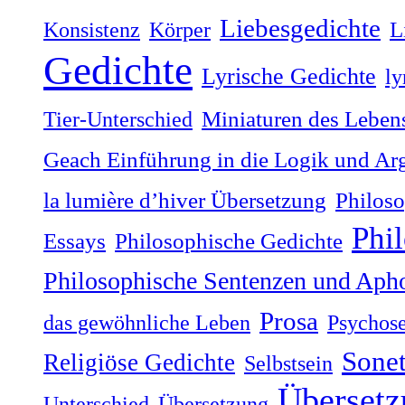
Liebesgedichte
Konsistenz
Körper
L
Gedichte
Lyrische Gedichte
ly
Tier-Unterschied
Miniaturen des Lebens
Geach Einführung in die Logik und Ar
la lumière dʼhiver Übersetzung
Philoso
Phi
Philosophische Gedichte
Essays
Philosophische Sentenzen und Aph
Prosa
das gewöhnliche Leben
Psychos
Sonet
Religiöse Gedichte
Selbstsein
Übersetz
Unterschied
Übersetzung