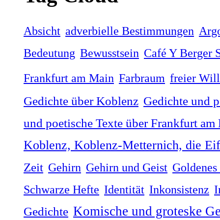
Absicht
adverbielle Bestimmungen
Arg
Bedeutung
Bewusstsein
Café Y Berger S
Frankfurt am Main
Farbraum
freier Wil
Gedichte über Koblenz
Gedichte und p
und poetische Texte über Frankfurt am
Koblenz, Koblenz-Metternich, die Ei
Zeit
Gehirn
Gehirn und Geist
Goldenes 
Schwarze Hefte
Identität
Inkonsistenz
I
Komische und groteske Ge
Gedichte