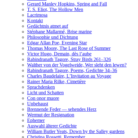
Gerard Manley Hopkins, Spring and Fall
T. S. Eliot, The Hollow Men
Lacrimosa
Kontakt
Gedächtnis atmet auf
Stéphane Mallarmé, Brise marine
Philosophie und Dichtung
Edgar Allan Poe, Evening Star
Thomas Moore, The Last Rose of Summer
Victor Hugo, Demain, dès l’aube
Rabindranath Tagore, Stray Birds 261–326
Walther von der Vogelweide, Wer sleht den lewen?
Rabindranath Tagore, Poems, Gedichte 34–36
Charles Baudelaire, L’Invitation au Voyage
Rainer Maria Rilke, Cimetière
Sprachdenken
Licht und Schatten
Con onor muore
Unbehaust
Brennende Feder — sehendes Herz
Wermut der Resignation
Ephemer
Auswahl älterer Gedichte
William Butler Yeats, Down by the Salley gardens
Christina Rossetti, Remember