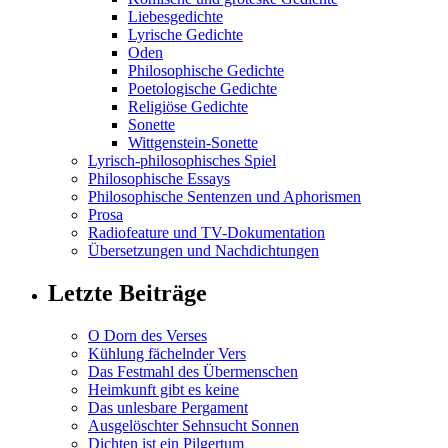
Liebesgedichte
Lyrische Gedichte
Oden
Philosophische Gedichte
Poetologische Gedichte
Religiöse Gedichte
Sonette
Wittgenstein-Sonette
Lyrisch-philosophisches Spiel
Philosophische Essays
Philosophische Sentenzen und Aphorismen
Prosa
Radiofeature und TV-Dokumentation
Übersetzungen und Nachdichtungen
Letzte Beiträge
O Dorn des Verses
Kühlung fächelnder Vers
Das Festmahl des Übermenschen
Heimkunft gibt es keine
Das unlesbare Pergament
Ausgelöschter Sehnsucht Sonnen
Dichten ist ein Pilgertum