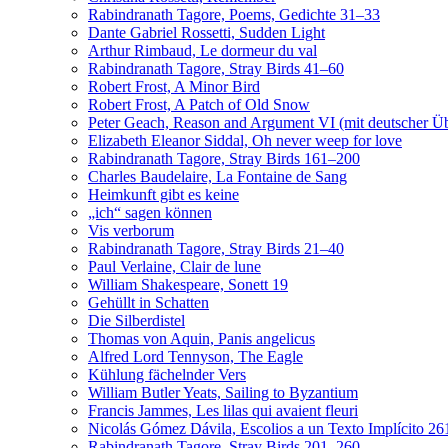
Rabindranath Tagore, Poems, Gedichte 31–33
Dante Gabriel Rossetti, Sudden Light
Arthur Rimbaud, Le dormeur du val
Rabindranath Tagore, Stray Birds 41–60
Robert Frost, A Minor Bird
Robert Frost, A Patch of Old Snow
Peter Geach, Reason and Argument VI (mit deutscher Ü
Elizabeth Eleanor Siddal, Oh never weep for love
Rabindranath Tagore, Stray Birds 161–200
Charles Baudelaire, La Fontaine de Sang
Heimkunft gibt es keine
„ich“ sagen können
Vis verborum
Rabindranath Tagore, Stray Birds 21–40
Paul Verlaine, Clair de lune
William Shakespeare, Sonett 19
Gehüllt in Schatten
Die Silberdistel
Thomas von Aquin, Panis angelicus
Alfred Lord Tennyson, The Eagle
Kühlung fächelnder Vers
William Butler Yeats, Sailing to Byzantium
Francis Jammes, Les lilas qui avaient fleuri
Nicolás Gómez Dávila, Escolios a un Texto Implícito 2
Rabindranath Tagore, Stray Birds 201–260