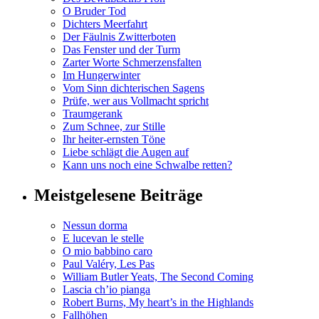
O Bruder Tod
Dichters Meerfahrt
Der Fäulnis Zwitterboten
Das Fenster und der Turm
Zarter Worte Schmerzensfalten
Im Hungerwinter
Vom Sinn dichterischen Sagens
Prüfe, wer aus Vollmacht spricht
Traumgerank
Zum Schnee, zur Stille
Ihr heiter-ernsten Töne
Liebe schlägt die Augen auf
Kann uns noch eine Schwalbe retten?
Meistgelesene Beiträge
Nessun dorma
E lucevan le stelle
O mio babbino caro
Paul Valéry, Les Pas
William Butler Yeats, The Second Coming
Lascia ch’io pianga
Robert Burns, My heart’s in the Highlands
Fallhöhen