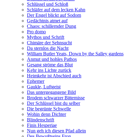
Schlüssel und Schloß
Schläfer auf dem lecken Kahn
Der Engel blickt auf Sodom
Gedächtnis atmet auf
Chaos: schillernder Dung
Pro domo
Mythos und Schrift
Chimäre der Sehnsucht
Da sternlos die Nacht
William Butler Yeats, Down by the Salley gardens
Anmut und hohles Pathos
Gesang ströme das Blut
Kehr ins Lichte zurück
Heimkehr ist Abschied auch
Ephemer
Gaukle, Luftgeist
Das untergegangene Bild
Brodem schwarzer Bitternisse
Der Schlüssel bist du selber
Die begrünte Schwelle
Wohin denn Dichter
Blindenschrift
Finis Hesperiae
Nun geh ich diesen Pfad allein
Des Bewußtseins Fron