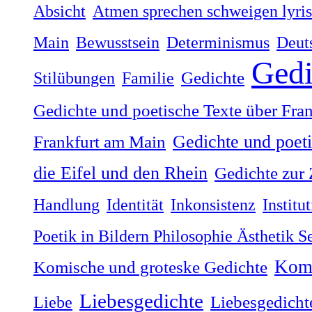
Absicht
Atmen sprechen schweigen lyri
Main
Bewusstsein
Determinismus
Deut
Gedi
Stilübungen
Familie
Gedichte
Gedichte und poetische Texte über Fra
Gedichte und poet
Frankfurt am Main
die Eifel und den Rhein
Gedichte zur 
Handlung
Identität
Inkonsistenz
Institu
Poetik in Bildern Philosophie Ästhetik 
Komi
Komische und groteske Gedichte
Liebesgedichte
Liebe
Liebesgedicht