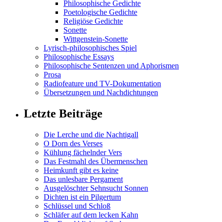
Philosophische Gedichte
Poetologische Gedichte
Religiöse Gedichte
Sonette
Wittgenstein-Sonette
Lyrisch-philosophisches Spiel
Philosophische Essays
Philosophische Sentenzen und Aphorismen
Prosa
Radiofeature und TV-Dokumentation
Übersetzungen und Nachdichtungen
Letzte Beiträge
Die Lerche und die Nachtigall
O Dorn des Verses
Kühlung fächelnder Vers
Das Festmahl des Übermenschen
Heimkunft gibt es keine
Das unlesbare Pergament
Ausgelöschter Sehnsucht Sonnen
Dichten ist ein Pilgertum
Schlüssel und Schloß
Schläfer auf dem lecken Kahn