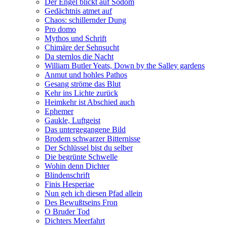
Der Engel blickt auf Sodom
Gedächtnis atmet auf
Chaos: schillernder Dung
Pro domo
Mythos und Schrift
Chimäre der Sehnsucht
Da sternlos die Nacht
William Butler Yeats, Down by the Salley gardens
Anmut und hohles Pathos
Gesang ströme das Blut
Kehr ins Lichte zurück
Heimkehr ist Abschied auch
Ephemer
Gaukle, Luftgeist
Das untergegangene Bild
Brodem schwarzer Bitternisse
Der Schlüssel bist du selber
Die begrünte Schwelle
Wohin denn Dichter
Blindenschrift
Finis Hesperiae
Nun geh ich diesen Pfad allein
Des Bewußtseins Fron
O Bruder Tod
Dichters Meerfahrt