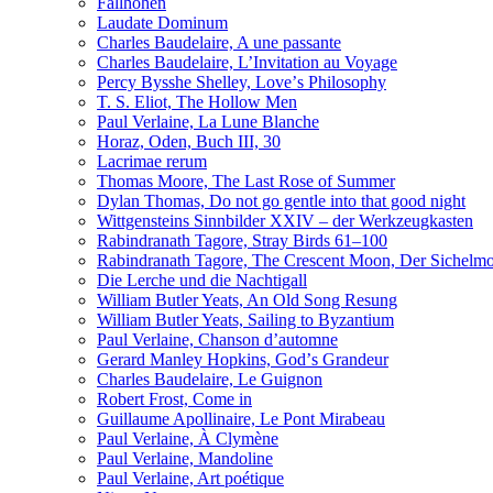
Fallhöhen
Laudate Dominum
Charles Baudelaire, A une passante
Charles Baudelaire, L’Invitation au Voyage
Percy Bysshe Shelley, Loveʼs Philosophy
T. S. Eliot, The Hollow Men
Paul Verlaine, La Lune Blanche
Horaz, Oden, Buch III, 30
Lacrimae rerum
Thomas Moore, The Last Rose of Summer
Dylan Thomas, Do not go gentle into that good night
Wittgensteins Sinnbilder XXIV – der Werkzeugkasten
Rabindranath Tagore, Stray Birds 61–100
Rabindranath Tagore, The Crescent Moon, Der Sichel
Die Lerche und die Nachtigall
William Butler Yeats, An Old Song Resung
William Butler Yeats, Sailing to Byzantium
Paul Verlaine, Chanson d’automne
Gerard Manley Hopkins, Godʼs Grandeur
Charles Baudelaire, Le Guignon
Robert Frost, Come in
Guillaume Apollinaire, Le Pont Mirabeau
Paul Verlaine, À Clymène
Paul Verlaine, Mandoline
Paul Verlaine, Art poétique