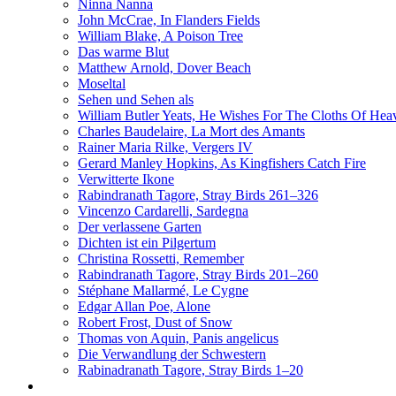
Ninna Nanna
John McCrae, In Flanders Fields
William Blake, A Poison Tree
Das warme Blut
Matthew Arnold, Dover Beach
Moseltal
Sehen und Sehen als
William Butler Yeats, He Wishes For The Cloths Of Hea
Charles Baudelaire, La Mort des Amants
Rainer Maria Rilke, Vergers IV
Gerard Manley Hopkins, As Kingfishers Catch Fire
Verwitterte Ikone
Rabindranath Tagore, Stray Birds 261–326
Vincenzo Cardarelli, Sardegna
Der verlassene Garten
Dichten ist ein Pilgertum
Christina Rossetti, Remember
Rabindranath Tagore, Stray Birds 201–260
Stéphane Mallarmé, Le Cygne
Edgar Allan Poe, Alone
Robert Frost, Dust of Snow
Thomas von Aquin, Panis angelicus
Die Verwandlung der Schwestern
Rabinadranath Tagore, Stray Birds 1–20