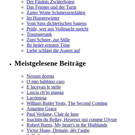
Der Fäulnis Zwitterboten
Das Fenster und der Turm
Zarter Worte Schmerzensfalten
Im Hungerwinter
Vom Sinn dichterischen Sagens
Prüfe, wer aus Vollmacht spricht
Traumgerank
Zum Schnee, zur Stille
Ihr heiter-ernsten Töne
Liebe schlägt die Augen auf
Meistgelesene Beiträge
Nessun dorma
O mio babbino caro
E lucevan le stelle
Lascia ch’io pianga
Lacrimosa
William Butler Yeats, The Second Coming
Amazing Grace
Paul Verlaine, Clair de lune
Joachim du Bellay, Heureux qui comme Ulysse
Robert Burns, My heart’s in the Highlands
Victor Hugo, Demain, dès l’aube