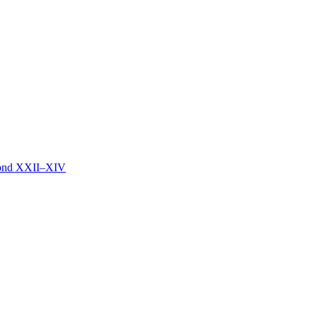
mond XXII–XIV