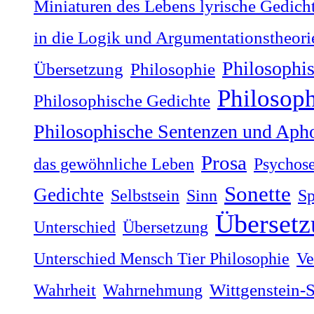
Miniaturen des Lebens lyrische Gedich
in die Logik und Argumentationstheori
Philosophi
Übersetzung
Philosophie
Philosop
Philosophische Gedichte
Philosophische Sentenzen und Aph
Prosa
das gewöhnliche Leben
Psychos
Sonette
Gedichte
Selbstsein
Sinn
Sp
Übersetz
Unterschied
Übersetzung
Unterschied Mensch Tier Philosophie
Ve
Wahrheit
Wahrnehmung
Wittgenstein-