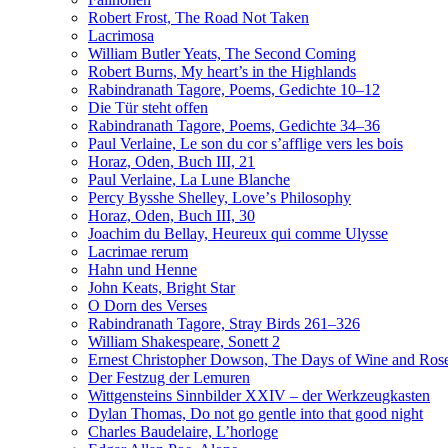
Robert Frost, The Road Not Taken
Lacrimosa
William Butler Yeats, The Second Coming
Robert Burns, My heart’s in the Highlands
Rabindranath Tagore, Poems, Gedichte 10–12
Die Tür steht offen
Rabindranath Tagore, Poems, Gedichte 34–36
Paul Verlaine, Le son du cor s’afflige vers les bois
Horaz, Oden, Buch III, 21
Paul Verlaine, La Lune Blanche
Percy Bysshe Shelley, Loveʼs Philosophy
Horaz, Oden, Buch III, 30
Joachim du Bellay, Heureux qui comme Ulysse
Lacrimae rerum
Hahn und Henne
John Keats, Bright Star
O Dorn des Verses
Rabindranath Tagore, Stray Birds 261–326
William Shakespeare, Sonett 2
Ernest Christopher Dowson, The Days of Wine and Ros
Der Festzug der Lemuren
Wittgensteins Sinnbilder XXIV – der Werkzeugkasten
Dylan Thomas, Do not go gentle into that good night
Charles Baudelaire, L’horloge