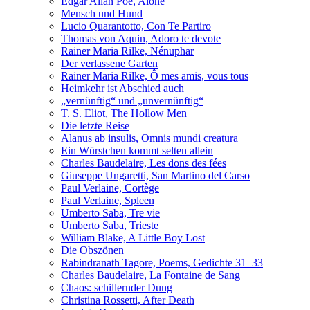
Edgar Allan Poe, Alone
Mensch und Hund
Lucio Quarantotto, Con Te Partiro
Thomas von Aquin, Adoro te devote
Rainer Maria Rilke, Nénuphar
Der verlassene Garten
Rainer Maria Rilke, Ô mes amis, vous tous
Heimkehr ist Abschied auch
„vernünftig“ und „unvernünftig“
T. S. Eliot, The Hollow Men
Die letzte Reise
Alanus ab insulis, Omnis mundi creatura
Ein Würstchen kommt selten allein
Charles Baudelaire, Les dons des fées
Giuseppe Ungaretti, San Martino del Carso
Paul Verlaine, Cortège
Paul Verlaine, Spleen
Umberto Saba, Tre vie
Umberto Saba, Trieste
William Blake, A Little Boy Lost
Die Obszönen
Rabindranath Tagore, Poems, Gedichte 31–33
Charles Baudelaire, La Fontaine de Sang
Chaos: schillernder Dung
Christina Rossetti, After Death