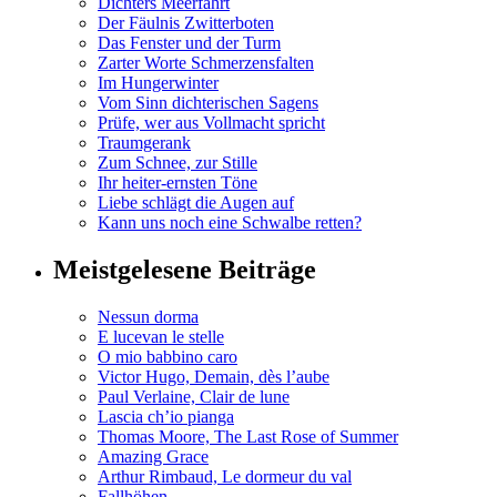
Dichters Meerfahrt
Der Fäulnis Zwitterboten
Das Fenster und der Turm
Zarter Worte Schmerzensfalten
Im Hungerwinter
Vom Sinn dichterischen Sagens
Prüfe, wer aus Vollmacht spricht
Traumgerank
Zum Schnee, zur Stille
Ihr heiter-ernsten Töne
Liebe schlägt die Augen auf
Kann uns noch eine Schwalbe retten?
Meistgelesene Beiträge
Nessun dorma
E lucevan le stelle
O mio babbino caro
Victor Hugo, Demain, dès l’aube
Paul Verlaine, Clair de lune
Lascia ch’io pianga
Thomas Moore, The Last Rose of Summer
Amazing Grace
Arthur Rimbaud, Le dormeur du val
Fallhöhen