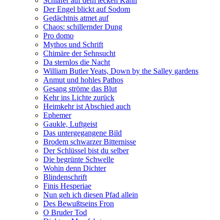
Schläfer auf dem lecken Kahn
Der Engel blickt auf Sodom
Gedächtnis atmet auf
Chaos: schillernder Dung
Pro domo
Mythos und Schrift
Chimäre der Sehnsucht
Da sternlos die Nacht
William Butler Yeats, Down by the Salley gardens
Anmut und hohles Pathos
Gesang ströme das Blut
Kehr ins Lichte zurück
Heimkehr ist Abschied auch
Ephemer
Gaukle, Luftgeist
Das untergegangene Bild
Brodem schwarzer Bitternisse
Der Schlüssel bist du selber
Die begrünte Schwelle
Wohin denn Dichter
Blindenschrift
Finis Hesperiae
Nun geh ich diesen Pfad allein
Des Bewußtseins Fron
O Bruder Tod