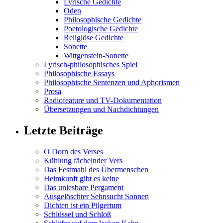
Lyrische Gedichte
Oden
Philosophische Gedichte
Poetologische Gedichte
Religiöse Gedichte
Sonette
Wittgenstein-Sonette
Lyrisch-philosophisches Spiel
Philosophische Essays
Philosophische Sentenzen und Aphorismen
Prosa
Radiofeature und TV-Dokumentation
Übersetzungen und Nachdichtungen
Letzte Beiträge
O Dorn des Verses
Kühlung fächelnder Vers
Das Festmahl des Übermenschen
Heimkunft gibt es keine
Das unlesbare Pergament
Ausgelöschter Sehnsucht Sonnen
Dichten ist ein Pilgertum
Schlüssel und Schloß