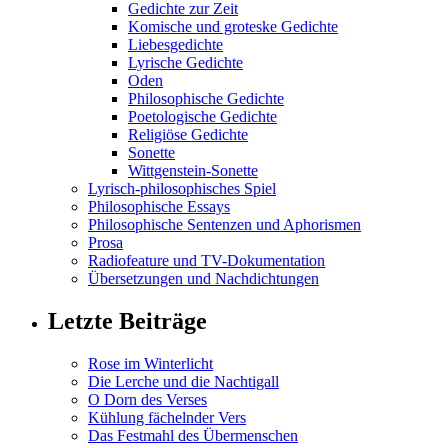
Gedichte zur Zeit
Komische und groteske Gedichte
Liebesgedichte
Lyrische Gedichte
Oden
Philosophische Gedichte
Poetologische Gedichte
Religiöse Gedichte
Sonette
Wittgenstein-Sonette
Lyrisch-philosophisches Spiel
Philosophische Essays
Philosophische Sentenzen und Aphorismen
Prosa
Radiofeature und TV-Dokumentation
Übersetzungen und Nachdichtungen
Letzte Beiträge
Rose im Winterlicht
Die Lerche und die Nachtigall
O Dorn des Verses
Kühlung fächelnder Vers
Das Festmahl des Übermenschen