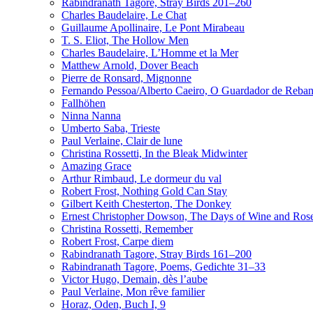
Rabindranath Tagore, Stray Birds 201–260
Charles Baudelaire, Le Chat
Guillaume Apollinaire, Le Pont Mirabeau
T. S. Eliot, The Hollow Men
Charles Baudelaire, L’Homme et la Mer
Matthew Arnold, Dover Beach
Pierre de Ronsard, Mignonne
Fernando Pessoa/Alberto Caeiro, O Guardador de Reba
Fallhöhen
Ninna Nanna
Umberto Saba, Trieste
Paul Verlaine, Clair de lune
Christina Rossetti, In the Bleak Midwinter
Amazing Grace
Arthur Rimbaud, Le dormeur du val
Robert Frost, Nothing Gold Can Stay
Gilbert Keith Chesterton, The Donkey
Ernest Christopher Dowson, The Days of Wine and Ros
Christina Rossetti, Remember
Robert Frost, Carpe diem
Rabindranath Tagore, Stray Birds 161–200
Rabindranath Tagore, Poems, Gedichte 31–33
Victor Hugo, Demain, dès l’aube
Paul Verlaine, Mon rêve familier
Horaz, Oden, Buch I, 9