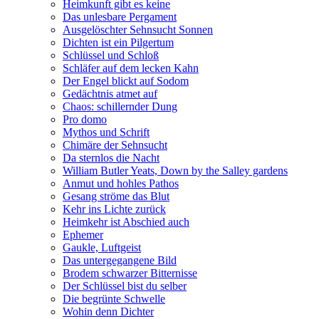
Heimkunft gibt es keine
Das unlesbare Pergament
Ausgelöschter Sehnsucht Sonnen
Dichten ist ein Pilgertum
Schlüssel und Schloß
Schläfer auf dem lecken Kahn
Der Engel blickt auf Sodom
Gedächtnis atmet auf
Chaos: schillernder Dung
Pro domo
Mythos und Schrift
Chimäre der Sehnsucht
Da sternlos die Nacht
William Butler Yeats, Down by the Salley gardens
Anmut und hohles Pathos
Gesang ströme das Blut
Kehr ins Lichte zurück
Heimkehr ist Abschied auch
Ephemer
Gaukle, Luftgeist
Das untergegangene Bild
Brodem schwarzer Bitternisse
Der Schlüssel bist du selber
Die begrünte Schwelle
Wohin denn Dichter