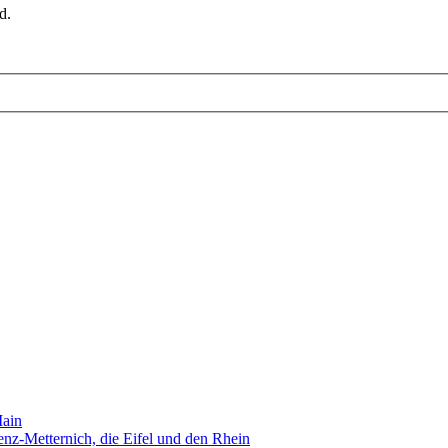
d.
Main
nz-Metternich, die Eifel und den Rhein