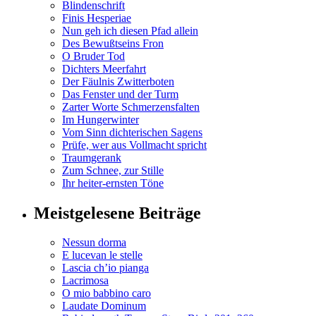
Blindenschrift
Finis Hesperiae
Nun geh ich diesen Pfad allein
Des Bewußtseins Fron
O Bruder Tod
Dichters Meerfahrt
Der Fäulnis Zwitterboten
Das Fenster und der Turm
Zarter Worte Schmerzensfalten
Im Hungerwinter
Vom Sinn dichterischen Sagens
Prüfe, wer aus Vollmacht spricht
Traumgerank
Zum Schnee, zur Stille
Ihr heiter-ernsten Töne
Meistgelesene Beiträge
Nessun dorma
E lucevan le stelle
Lascia ch’io pianga
Lacrimosa
O mio babbino caro
Laudate Dominum