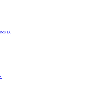
nhos IX
es