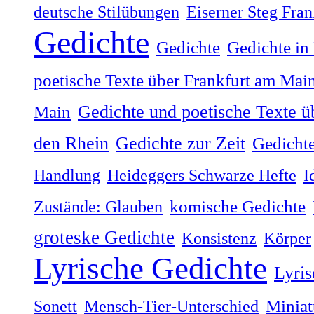
deutsche Stilübungen
Eiserner Steg Fra
Gedichte
Gedichte
Gedichte in
poetische Texte über Frankfurt am Mai
Gedichte und poetische Texte ü
Main
Gedichte zur Zeit
den Rhein
Gedichte
Handlung
Heideggers Schwarze Hefte
I
Zustände: Glauben
komische Gedichte
groteske Gedichte
Konsistenz
Körper
Lyrische Gedichte
Lyris
Sonett
Mensch-Tier-Unterschied
Miniat