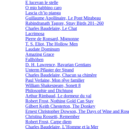
E lucevan le stelle
O mio babbino caro
Lascia ch’io pianga
Guillaume Apollinaire, Le Pont Mirabeau
Rabindranath Tagore, Stray Birds 201–260
Charles Baudelaire, Le Chat
Lacrimosa
Pierre de Ronsard, Mignonne
T. S. Eliot, The Hollow Men
Laudate Dominum
Amazing Grace
Fallhöhen
D. H. Lawrence, Bavarian Gentians
Unterm Pflaster der Strand
Charles Baudelaire, Chacun sa chimère
Paul Verlaine, Mon rêve familier
William Shakespeare, Sonett 8
Philosophie und Dichtung
Arthur Rimbaud, Le dormeur du val
Robert Frost, Nothing Gold Can Stay
Gilbert Keith Chesterton, The Donkey
Ernest Christopher Dowson, The Days of Wine and Ros
Christina Rossetti, Remember
Robert Frost, Carpe diem
Charles Baudelaire, L’Homme et la Mer