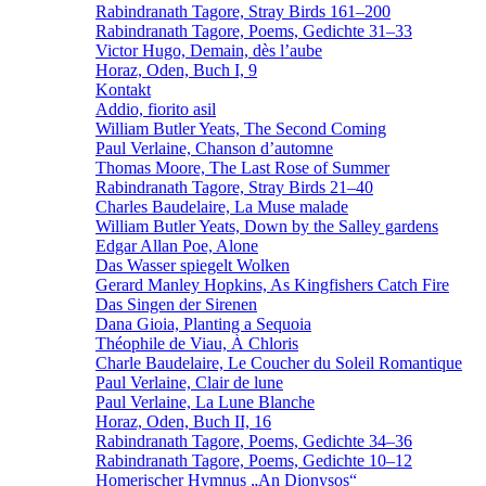
Rabindranath Tagore, Stray Birds 161–200
Rabindranath Tagore, Poems, Gedichte 31–33
Victor Hugo, Demain, dès l’aube
Horaz, Oden, Buch I, 9
Kontakt
Addio, fiorito asil
William Butler Yeats, The Second Coming
Paul Verlaine, Chanson d’automne
Thomas Moore, The Last Rose of Summer
Rabindranath Tagore, Stray Birds 21–40
Charles Baudelaire, La Muse malade
William Butler Yeats, Down by the Salley gardens
Edgar Allan Poe, Alone
Das Wasser spiegelt Wolken
Gerard Manley Hopkins, As Kingfishers Catch Fire
Das Singen der Sirenen
Dana Gioia, Planting a Sequoia
Théophile de Viau, À Chloris
Charle Baudelaire, Le Coucher du Soleil Romantique
Paul Verlaine, Clair de lune
Paul Verlaine, La Lune Blanche
Horaz, Oden, Buch II, 16
Rabindranath Tagore, Poems, Gedichte 34–36
Rabindranath Tagore, Poems, Gedichte 10–12
Homerischer Hymnus „An Dionysos“