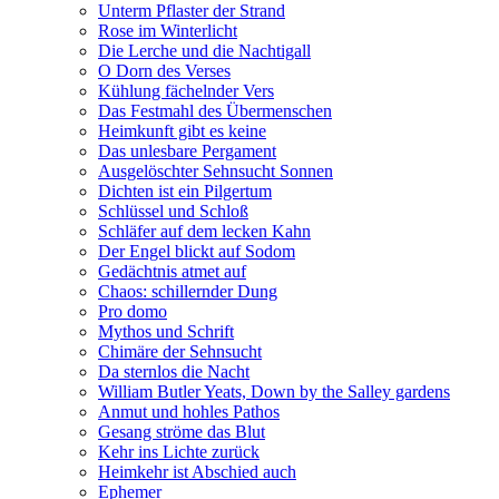
Unterm Pflaster der Strand
Rose im Winterlicht
Die Lerche und die Nachtigall
O Dorn des Verses
Kühlung fächelnder Vers
Das Festmahl des Übermenschen
Heimkunft gibt es keine
Das unlesbare Pergament
Ausgelöschter Sehnsucht Sonnen
Dichten ist ein Pilgertum
Schlüssel und Schloß
Schläfer auf dem lecken Kahn
Der Engel blickt auf Sodom
Gedächtnis atmet auf
Chaos: schillernder Dung
Pro domo
Mythos und Schrift
Chimäre der Sehnsucht
Da sternlos die Nacht
William Butler Yeats, Down by the Salley gardens
Anmut und hohles Pathos
Gesang ströme das Blut
Kehr ins Lichte zurück
Heimkehr ist Abschied auch
Ephemer