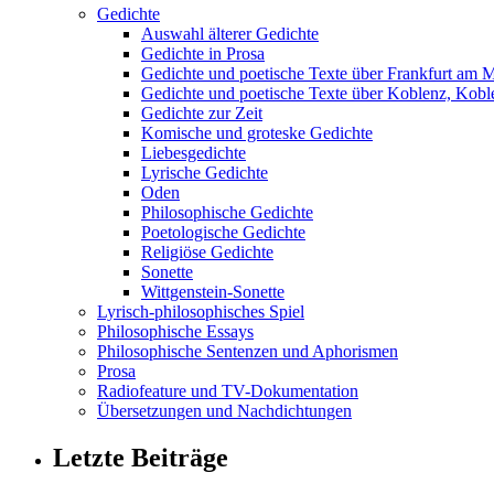
Gedichte
Auswahl älterer Gedichte
Gedichte in Prosa
Gedichte und poetische Texte über Frankfurt am 
Gedichte und poetische Texte über Koblenz, Koble
Gedichte zur Zeit
Komische und groteske Gedichte
Liebesgedichte
Lyrische Gedichte
Oden
Philosophische Gedichte
Poetologische Gedichte
Religiöse Gedichte
Sonette
Wittgenstein-Sonette
Lyrisch-philosophisches Spiel
Philosophische Essays
Philosophische Sentenzen und Aphorismen
Prosa
Radiofeature und TV-Dokumentation
Übersetzungen und Nachdichtungen
Letzte Beiträge