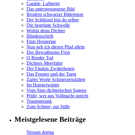
Gaukle, Luftgeist
Das untergegangene Bild
Brodem schwarzer Bitternisse
Der Schlüssel bist du selber
Die begrünte Schwelle
Wohin denn Dichter
Blindenschrift
Finis Hesperiae
Nun geh ich diesen Pfad allein
Des Bewußtseins Fron
O Bruder Tod
Dichters Meerfahrt
Der Fäulnis Zwitterboten
Das Fenster und der Turm
Zarter Worte Schmerzensfalten
Im Hungerwinter
Vom Sinn dichterischen Sagens
Prüfe, wer aus Vollmacht spricht
Traumgerank
Zum Schnee, zur Stille
Meistgelesene Beiträge
Nessun dorma