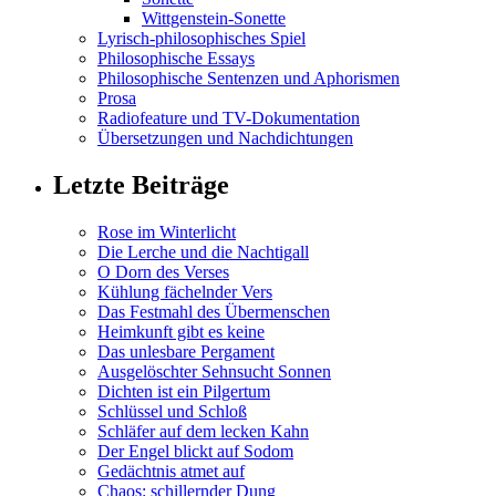
Wittgenstein-Sonette
Lyrisch-philosophisches Spiel
Philosophische Essays
Philosophische Sentenzen und Aphorismen
Prosa
Radiofeature und TV-Dokumentation
Übersetzungen und Nachdichtungen
Letzte Beiträge
Rose im Winterlicht
Die Lerche und die Nachtigall
O Dorn des Verses
Kühlung fächelnder Vers
Das Festmahl des Übermenschen
Heimkunft gibt es keine
Das unlesbare Pergament
Ausgelöschter Sehnsucht Sonnen
Dichten ist ein Pilgertum
Schlüssel und Schloß
Schläfer auf dem lecken Kahn
Der Engel blickt auf Sodom
Gedächtnis atmet auf
Chaos: schillernder Dung