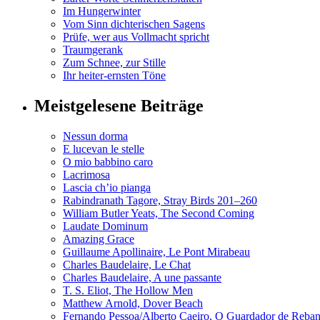
Im Hungerwinter
Vom Sinn dichterischen Sagens
Prüfe, wer aus Vollmacht spricht
Traumgerank
Zum Schnee, zur Stille
Ihr heiter-ernsten Töne
Meistgelesene Beiträge
Nessun dorma
E lucevan le stelle
O mio babbino caro
Lacrimosa
Lascia ch’io pianga
Rabindranath Tagore, Stray Birds 201–260
William Butler Yeats, The Second Coming
Laudate Dominum
Amazing Grace
Guillaume Apollinaire, Le Pont Mirabeau
Charles Baudelaire, Le Chat
Charles Baudelaire, A une passante
T. S. Eliot, The Hollow Men
Matthew Arnold, Dover Beach
Fernando Pessoa/Alberto Caeiro, O Guardador de Reba