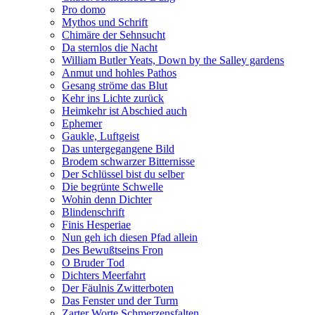
Pro domo
Mythos und Schrift
Chimäre der Sehnsucht
Da sternlos die Nacht
William Butler Yeats, Down by the Salley gardens
Anmut und hohles Pathos
Gesang ströme das Blut
Kehr ins Lichte zurück
Heimkehr ist Abschied auch
Ephemer
Gaukle, Luftgeist
Das untergegangene Bild
Brodem schwarzer Bitternisse
Der Schlüssel bist du selber
Die begrünte Schwelle
Wohin denn Dichter
Blindenschrift
Finis Hesperiae
Nun geh ich diesen Pfad allein
Des Bewußtseins Fron
O Bruder Tod
Dichters Meerfahrt
Der Fäulnis Zwitterboten
Das Fenster und der Turm
Zarter Worte Schmerzensfalten