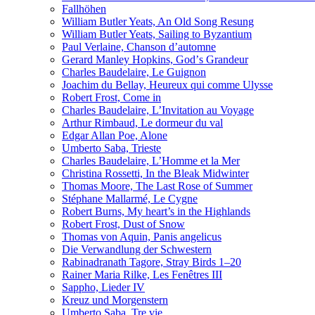
Fallhöhen
William Butler Yeats, An Old Song Resung
William Butler Yeats, Sailing to Byzantium
Paul Verlaine, Chanson d’automne
Gerard Manley Hopkins, Godʼs Grandeur
Charles Baudelaire, Le Guignon
Joachim du Bellay, Heureux qui comme Ulysse
Robert Frost, Come in
Charles Baudelaire, L’Invitation au Voyage
Arthur Rimbaud, Le dormeur du val
Edgar Allan Poe, Alone
Umberto Saba, Trieste
Charles Baudelaire, L’Homme et la Mer
Christina Rossetti, In the Bleak Midwinter
Thomas Moore, The Last Rose of Summer
Stéphane Mallarmé, Le Cygne
Robert Burns, My heart’s in the Highlands
Robert Frost, Dust of Snow
Thomas von Aquin, Panis angelicus
Die Verwandlung der Schwestern
Rabinadranath Tagore, Stray Birds 1–20
Rainer Maria Rilke, Les Fenêtres III
Sappho, Lieder IV
Kreuz und Morgenstern
Umberto Saba, Tre vie