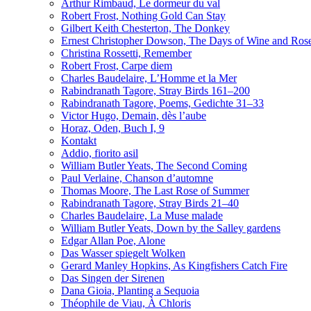
Arthur Rimbaud, Le dormeur du val
Robert Frost, Nothing Gold Can Stay
Gilbert Keith Chesterton, The Donkey
Ernest Christopher Dowson, The Days of Wine and Ros
Christina Rossetti, Remember
Robert Frost, Carpe diem
Charles Baudelaire, L’Homme et la Mer
Rabindranath Tagore, Stray Birds 161–200
Rabindranath Tagore, Poems, Gedichte 31–33
Victor Hugo, Demain, dès l’aube
Horaz, Oden, Buch I, 9
Kontakt
Addio, fiorito asil
William Butler Yeats, The Second Coming
Paul Verlaine, Chanson d’automne
Thomas Moore, The Last Rose of Summer
Rabindranath Tagore, Stray Birds 21–40
Charles Baudelaire, La Muse malade
William Butler Yeats, Down by the Salley gardens
Edgar Allan Poe, Alone
Das Wasser spiegelt Wolken
Gerard Manley Hopkins, As Kingfishers Catch Fire
Das Singen der Sirenen
Dana Gioia, Planting a Sequoia
Théophile de Viau, À Chloris