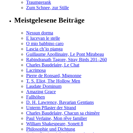
Traumgerank
Zum Schnee, zur Stille
Meistgelesene Beiträge
Nessun dorma
E lucevan le stelle
O mio babbino caro
Lascia ch’io pianga
Guillaume Apollinaire, Le Pont Mirabeau
Rabindranath Tagore, Stray Birds 201–260
Charles Baudelaire, Le Chat
Lacrimosa
Pierre de Ronsard, Mignonne
T. S. Eliot, The Hollow Men
Laudate Dominum
Amazing Grace
Fallhöhen
D. H. Lawrence, Bavarian Gentians
Unterm Pflaster der Strand
Charles Baudelaire, Chacun sa chimère
Paul Verlaine, Mon rêve familier
William Shakespeare, Sonett 8
Philosophie und Dichtung