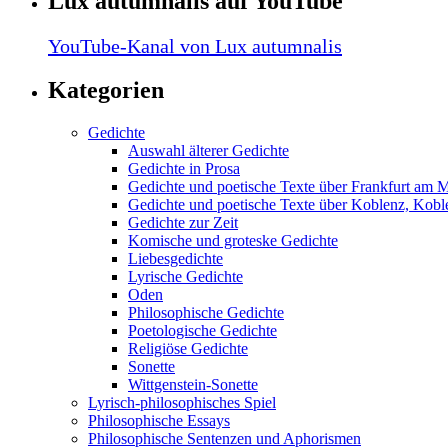
Lux autumnalis auf YouTube
YouTube-Kanal von Lux autumnalis
Kategorien
Gedichte
Auswahl älterer Gedichte
Gedichte in Prosa
Gedichte und poetische Texte über Frankfurt am 
Gedichte und poetische Texte über Koblenz, Koble
Gedichte zur Zeit
Komische und groteske Gedichte
Liebesgedichte
Lyrische Gedichte
Oden
Philosophische Gedichte
Poetologische Gedichte
Religiöse Gedichte
Sonette
Wittgenstein-Sonette
Lyrisch-philosophisches Spiel
Philosophische Essays
Philosophische Sentenzen und Aphorismen