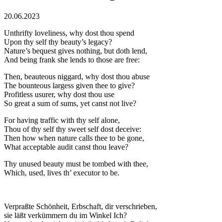
20.06.2023
Unthrifty loveliness, why dost thou spend
Upon thy self thy beauty’s legacy?
Nature’s bequest gives nothing, but doth lend,
And being frank she lends to those are free:
Then, beauteous niggard, why dost thou abuse
The bounteous largess given thee to give?
Profitless usurer, why dost thou use
So great a sum of sums, yet canst not live?
For having traffic with thy self alone,
Thou of thy self thy sweet self dost deceive:
Then how when nature calls thee to be gone,
What acceptable audit canst thou leave?
Thy unused beauty must be tombed with thee,
Which, used, lives th’ executor to be.
Verpraßte Schönheit, Erbschaft, dir verschrieben,
sie läßt verkümmern du im Winkel Ich?