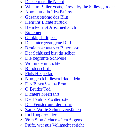
Da sternlos die Nacht
William Butler Yeats, Down by the Salley gardens
Anmut und hohles Pathos
Gesang ströme das Blut
Kehr ins Lichte zurück
Heimkehr ist Abschied auch
Ephemer
Gaukle, Luftgeist
Das untergegangene Bild
Brodem schwarzer Bitternisse
Der Schlüssel bist du selber
Die begrünte Schwelle
Wohin denn Dichter
Blindenschrift
Finis Hesperiae
Nun geh ich diesen Pfad allein
Des Bewußtseins Fron
O Bruder Tod
Dichters Meerfahrt
Der Fäulnis Zwitterboten
Das Fenster und der Turm
Zarter Worte Schmerzensfalten
Im Hungerwinter
Vom Sinn dichterischen Sagens
Prüfe, wer aus Vollmacht spricht