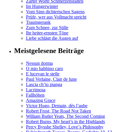
Zarter Worte Schmerzensfalten
Im Hungerwinter
Vom Sinn dichterischen Sagens
Prüfe, wer aus Vollmacht spricht
Traumgerank
Zum Schnee, zur Stille
Ihr heiter-ernsten Töne
Liebe schlägt die Augen auf
Meistgelesene Beiträge
Nessun dorma
O mio babbino caro
E lucevan le stelle
Paul Verlaine, Clair de lune
Lascia ch’io pianga
Lacrimosa
Fallhöhen
Amazing Grace
Victor Hugo, Demain, dès l’aube
Robert Frost, The Road Not Taken
William Butler Yeats, The Second Coming
Robert Burns, My heart’s in the Highlands
Percy Bysshe Shelley, Loveʼs Philosophy