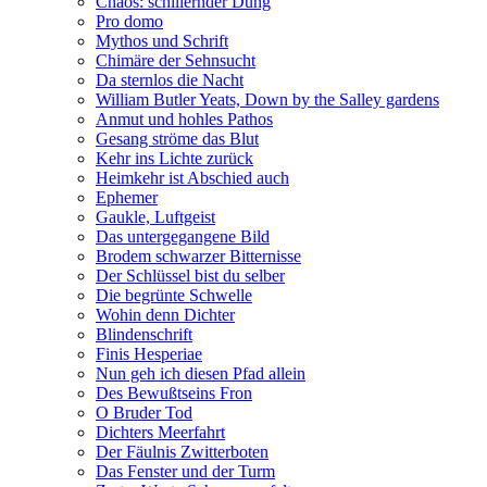
Chaos: schillernder Dung
Pro domo
Mythos und Schrift
Chimäre der Sehnsucht
Da sternlos die Nacht
William Butler Yeats, Down by the Salley gardens
Anmut und hohles Pathos
Gesang ströme das Blut
Kehr ins Lichte zurück
Heimkehr ist Abschied auch
Ephemer
Gaukle, Luftgeist
Das untergegangene Bild
Brodem schwarzer Bitternisse
Der Schlüssel bist du selber
Die begrünte Schwelle
Wohin denn Dichter
Blindenschrift
Finis Hesperiae
Nun geh ich diesen Pfad allein
Des Bewußtseins Fron
O Bruder Tod
Dichters Meerfahrt
Der Fäulnis Zwitterboten
Das Fenster und der Turm