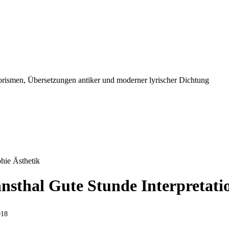
orismen, Übersetzungen antiker und moderner lyrischer Dichtung
hie Ästhetik
sthal Gute Stunde Interpretatio
018