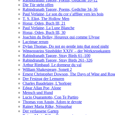
Rabindranath Tagore, Poems, Gedichte 10–12
Die Tür steht offen
Rabindranath Tagore, Poems, Gedichte 34–36
Paul Verlaine, Le son du cor s’afflige vers les bois
T. S. Eliot, The Hollow Men
Horaz, Oden, Buch III, 21
Paul Verlaine, La Lune Blanche
Horaz, Oden, Buch III, 30
Joachim du Bellay, Heureux qui comme Ulysse
Lacrimae rerum
Dylan Thomas, Do not go gentle into that good night
Wittgensteins Sinnbilder XXIV – der Werkzeugkasten
Rabindranath Tagore, Stray Birds 61–100
Rabindranath Tagore, Stray Birds 261–326
Arthur Rimbaud, Le dormeur du val
William Shakespeare, Sonett 2
Ernest Christopher Dowson, The Days of Wine and Ros
Der Festzug der Lemuren
Charles Baudelaire, L’horloge
Edgar Allan Poe, Alone
Mensch und Hund
Lucio Quarantotto, Con Te Partiro
Thomas von Aquin, Adoro te devote
Rainer Maria Rilke, Nénuphar
Der verlassene Garten