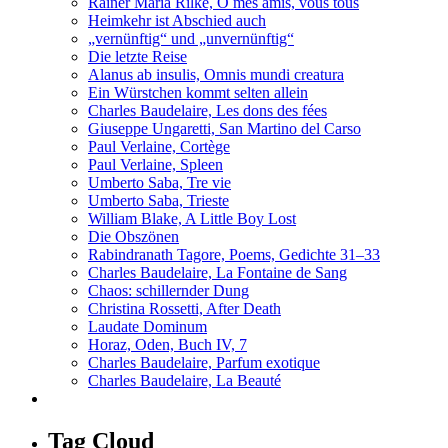
Rainer Maria Rilke, Ô mes amis, vous tous
Heimkehr ist Abschied auch
„vernünftig“ und „unvernünftig“
Die letzte Reise
Alanus ab insulis, Omnis mundi creatura
Ein Würstchen kommt selten allein
Charles Baudelaire, Les dons des fées
Giuseppe Ungaretti, San Martino del Carso
Paul Verlaine, Cortège
Paul Verlaine, Spleen
Umberto Saba, Tre vie
Umberto Saba, Trieste
William Blake, A Little Boy Lost
Die Obszönen
Rabindranath Tagore, Poems, Gedichte 31–33
Charles Baudelaire, La Fontaine de Sang
Chaos: schillernder Dung
Christina Rossetti, After Death
Laudate Dominum
Horaz, Oden, Buch IV, 7
Charles Baudelaire, Parfum exotique
Charles Baudelaire, La Beauté
Tag Cloud