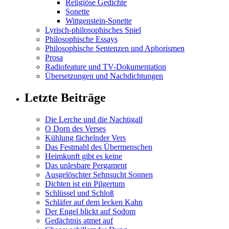
Religiöse Gedichte
Sonette
Wittgenstein-Sonette
Lyrisch-philosophisches Spiel
Philosophische Essays
Philosophische Sentenzen und Aphorismen
Prosa
Radiofeature und TV-Dokumentation
Übersetzungen und Nachdichtungen
Letzte Beiträge
Die Lerche und die Nachtigall
O Dorn des Verses
Kühlung fächelnder Vers
Das Festmahl des Übermenschen
Heimkunft gibt es keine
Das unlesbare Pergament
Ausgelöschter Sehnsucht Sonnen
Dichten ist ein Pilgertum
Schlüssel und Schloß
Schläfer auf dem lecken Kahn
Der Engel blickt auf Sodom
Gedächtnis atmet auf