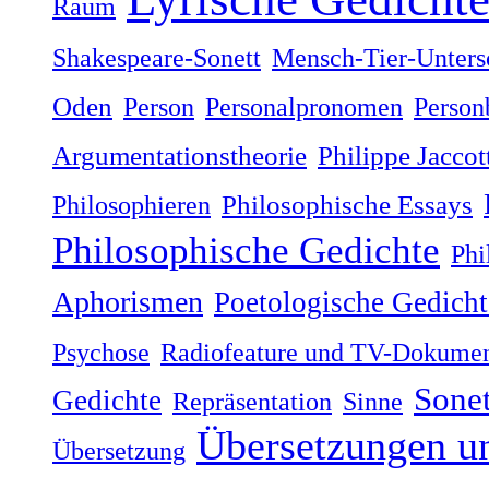
Raum
Shakespeare-Sonett
Mensch-Tier-Unters
Oden
Person
Personalpronomen
Person
Argumentationstheorie
Philippe Jaccot
Philosophieren
Philosophische Essays
Philosophische Gedichte
Phi
Aphorismen
Poetologische Gedicht
Psychose
Radiofeature und TV-Dokumen
Sonet
Gedichte
Repräsentation
Sinne
Übersetzungen u
Übersetzung